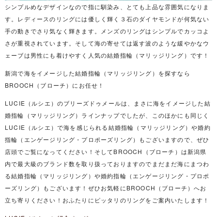
シンプルめなデザインなので指に馴染み、とても上品な雰囲気になりま
す。レディースのリングには優しく輝く３石のダイヤモンドが何気ない
手の動きでさり気なく輝きます。メンズのリングはシンプルでカッコよ
さが重視されています。そして海の寄せては返す波のような緩やかなウ
ェーブは男性にも着けやすく人気の結婚指輪（マリッジリング）です！
新潟で海をイメージした結婚指輪（マリッジリング）を探すなら
BROOCH（ブローチ）にお任せ！
LUCIE（ルシエ）のブリーズドゥメールは、まさに海をイメージした結
婚指輪（マリッジリング）ラインナップでしたが、このほかにも同じく
LUCIE（ルシエ）で海を感じられる結婚指輪（マリッジリング）や婚約
指輪（エンゲージリング・プロポーズリング）もございますので、ぜひ
店頭でご覧になってください！そしてBROOCH（ブローチ）は新潟県
内で最大級のブランド数を取り扱っておりますのでまだまだ海にまつわ
る結婚指輪（マリッジリング）や婚約指輪（エンゲージリング・プロポ
ーズリング）もございます！ぜひお気軽にBROOCH（ブローチ）へお
立ち寄りください！おふたりにピッタリのリングをご案内いたします！