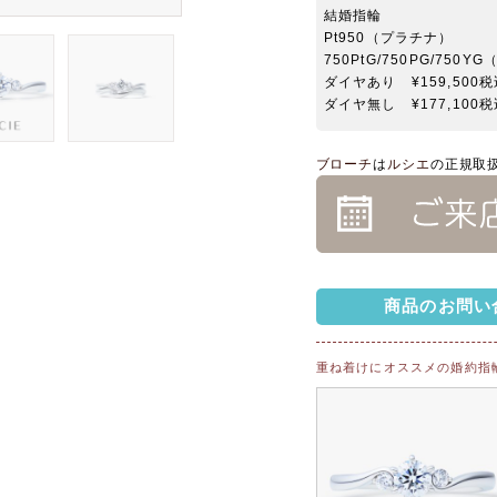
結婚指輪
Pt950（プラチナ）
750PtG/750PG/7
ダイヤあり ¥159,500
ダイヤ無し ¥177,100
ブローチ
は
ルシエ
の正規取
商品のお問い
重ね着けにオススメの婚約指