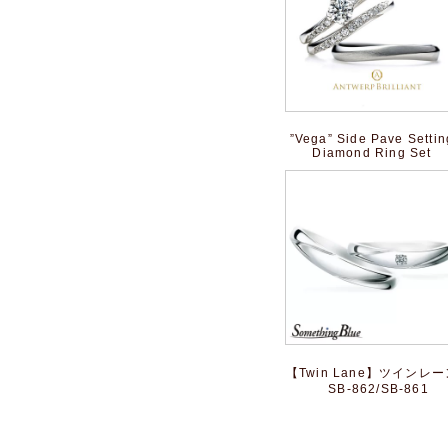
”Vega” Side Pave Settin
Diamond Ring Set
【Twin Lane】ツインレー
SB-862/SB-861