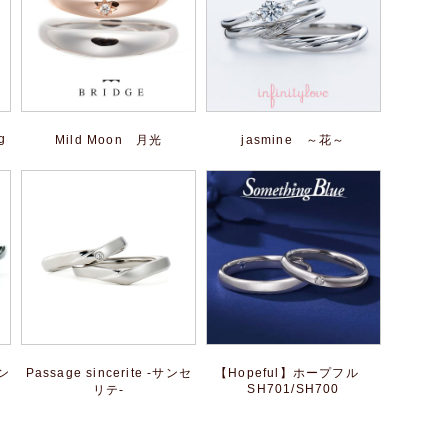
g
Mild Moon 月光
jasmine ～花～
ン
Passage sincerite -サンセ
【Hopeful】ホープフル
SH701/SH700
リテ-