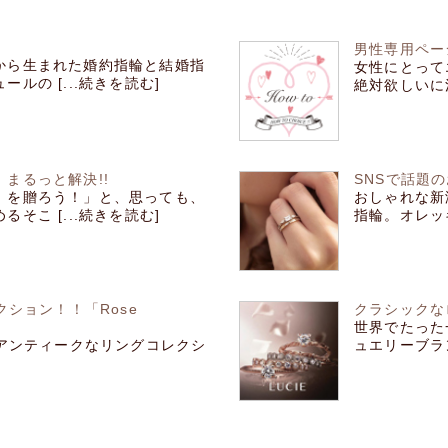
男性専用ペー
から生まれた婚約指輪と結婚指
女性にとって
ルの [...続きを読む]
絶対欲しいに
まるっと解決!!
SNSで話題
）を贈ろう！」と、思っても、
おしゃれな新
そこ [...続きを読む]
指輪。オレッキ
クション！！「Rose
クラシックな
世界でたった
たアンティークなリングコレクシ
ュエリーブラン