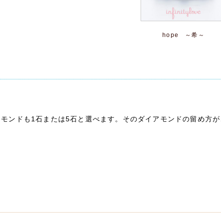
hope ～希～
ト
モンドも1石または5石と選べます。そのダイアモンドの留め方