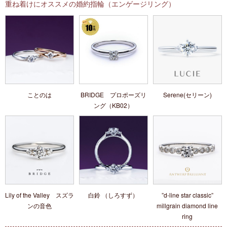
重ね着けにオススメの婚約指輪（エンゲージリング）
ことのは
BRIDGE プロポーズリ
Serene(セリーン)
ング（KB02）
Lily of the Valley スズラ
白鈴 （しろすず）
”d-line star classic”
ンの音色
millgrain diamond line
ring