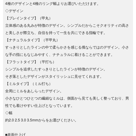
4種のデザインと4種のリング幅よりお選びいただけます。
◇デザイン
【プレインタイプ】（甲丸）
立体感のある丸みが特徴のデザイン。シンプルだからこそクオリティの高さ
と美しさが際立ち、自信を持って一生を共にできる指輪です。
【ナチュラルタイプ】（平甲丸）
すっきりとしたラインの中で柔らかさを感じる俄ならではのデザイン。小さ
な手の指にもなじみやすく、ナチュラルに着けることができます。
【フラットタイプ】（平打ち）
シンプルを追求したすっきりとしたラインが特徴のデザイン。
そぎ落としたデザインがスタイリッシュに見せてくれます。
【ミルタイプ】（ミル打ち）
全周にミルをあしらったデザイン。
小さなひとつひとつの繊細なミルは、側面から見ても美しく整っており、男
性でも着けやすい仕上げとなっています。
◇幅
約2.0 2.5 3.0 3.5mmからをお選びください。
■表面仕上げ