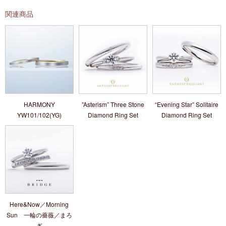
関連商品
HARMONY
”Asterism” Three Stone
“Evening Star” Solitaire
YW101/102(YG)
Diamond Ring Set
Diamond Ring Set
Here&Now／Morning
Sun 一輪の薔薇／まろ
ぎ