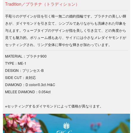
Tradition／プラチナ（トラディション）
手彫りのデザインが目を引く唯一無二の婚約指輪です。プラチナの美しい輝
きが、ダイヤモンドを引き立て、シンプルでありながらも洗練された印象を
与えます。ウェーブタイプのデザインが指を美しく引き立て、どの角度から
見ても魅力的。ボリューム感もあり、サイドには小さなメレダイヤモンドが
セッティングされ、リング全体に華やかな輝きが加わっています。
MATERIAL：プラチナ900
TYPE：ME-1
DESIGN：プリンセス-B
SIDE CUT：未対応
DIAMOND：D color/0.3ct /H&C
MELEE DIAMOND：0.054ct
※セッティングするダイヤモンドによって価格が異なります。