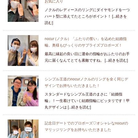
お気に入り
ノクルのレディースのリングにダイヤモンドを一つ
ハート型に添えてたところがポイント！ [...続きを
読む]
nocur (ノクル）「ふたりの誓い」を込めた結婚指
輪。奥様もびっくりのサプライズプロポーズ！
最高に縁起の良い日に運命の指輪がおふたりのお手
元に届くなんてとても素敵ですね。 [...続きを読む]
シンプル王道のnocurノクルのリングを全く同じデ
ザインでお持ちいただきました！
スタンダードなシンプル王道のまさに「結婚指
輪」！一生着けていく結婚指輪にピッタリです！甲
丸デザインは [...続きを読む]
記念日デートでのプロポーズ♡オシャレなnocurの
マリッジリングをお持ちいただきました