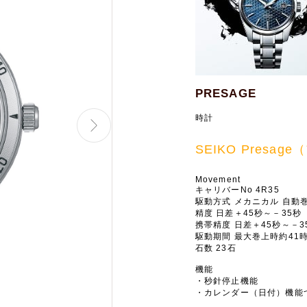
PRESAGE
時計
SEIKO Presa
Movement
キャリバーNo 4R35
駆動方式 メカニカル 自動
精度 日差＋45秒～－35秒
携帯精度 日差＋45秒～－3
駆動期間 最大巻上時約41
石数 23石
機能
・秒針停止機能
・カレンダー（日付）機能