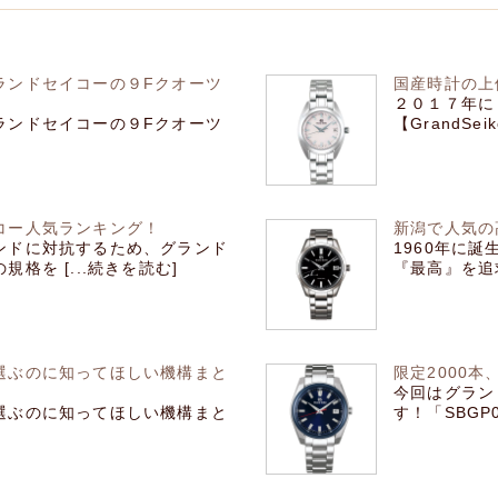
ランドセイコーの９Fクオーツ
国産時計の上
２０１７年に
ランドセイコーの９Fクオーツ
【GrandSe
コー人気ランキング！
新潟で人気の
ンドに対抗するため、グランド
1960年に
格を [...続きを読む]
『最高』を追求
選ぶのに知ってほしい機構まと
限定2000
今回はグラン
選ぶのに知ってほしい機構まと
す！「SBGP0