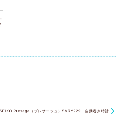
ー
き
SEIKO Presage（プレサージュ）SARY229 自動巻き時計