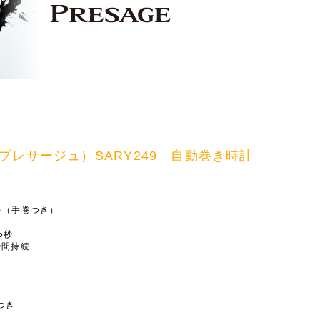
ge（プレサージュ）SARY249 自動巻き時計
巻（手巻つき）
5秒
時間持続
つき