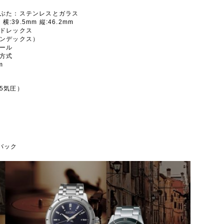
裏ぶた：ステンレスとガラス
横:39.5mm 縦:46.2mm
ードレックス
インデックス）
チール
れ方式
m
5気圧）
バック