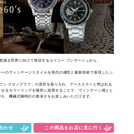
本の美意識を世界に向けて発信する
セイコー プレザージュ
から、
コーのヴィンテージスタイルを現代の感性と最新技術で表現した
シ
ラウン クロノグラフ」の意匠を取り入れ、
アースカラーと呼ばれる
させるカラーリングを随所に採用することで、
ヴィンテージ感とと
持ち、機械式腕時計の奥深さをお楽しみいただけます。
）
合わせ
この商品をお店に見に行く