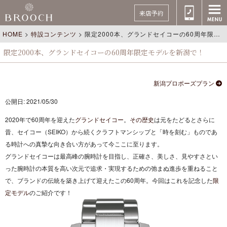
来店予約
HOME
>
特設コンテンツ
>
限定2000本、グランドセイコーの60周年限定モデルを新潟で！
限定2000本、グランドセイコーの60周年限定モデルを新潟で！
新潟プロポーズプラン
公開日: 2021/05/30
2020年で60周年を迎えた
グランドセイコー
。
その歴史
は元をたどるとさらに
昔、セイコー（SEIKO）から続くクラフトマンシップと「時を刻む」ものであ
る時計への真摯な向き合い方があって今ここに至ります。
グランドセイコーは最高峰の腕時計を目指し、正確さ、美しさ、見やすさとい
った腕時計の本質を高い次元で追求・実現するための弛まぬ進歩を重ねること
で、ブランドの伝統を築き上げて迎えたこの60周年。今回はこれを記念した
限
定モデル
のご紹介です！