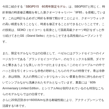
今回ご紹介する「
SBGP015 60周年限定モデル
」は、SBGP007と同じく、時
針単独の時差修正機能を有した新クオーツキャリバー「9F85」を搭載していま
す。これは時計を止めずに時針を単独で動かすことにより、クオーツウォッチ
の高い精度を失うことなく、時差を修正することができるということです。こ
の技術は、SEIKO（セイコー）を前身として国産高級クオーツ時計をずっと作
り続けてきたGS（Grand Seiko）だからこそできる高性能のムーブメントで
す。
また、限定モデルならではの仕様として、ベゼルにはグランドセイコーのイメ
ージカラーである「グランドセイコーブルー」のセラミックスを採用。ダイヤ
ルと響きあうような美しいカラーがたまりません！このセイコーブルーの中で
ハッと目を引くオシャレな赤色の秒針もこちらのモデルの特徴です。青は冷静
さ、赤は情熱、大人の男性にピッタリなカッコいい要素を存分に持ち合わせて
いてシンプルながら洗練されたモデルとなっています。裏蓋には「60th
Anniversary Limited Edition」とシリアルNoが刻印されているのも特別なこち
らのモデルならではの仕様です。
さらに20気圧防水や16000A/mを誇る耐磁性能により、アクティブシーンでも
活躍する1本です。