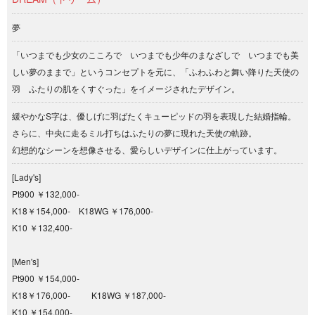
夢
「いつまでも少女のこころで いつまでも少年のまなざしで いつまでも美
しい夢のままで」というコンセプトを元に、「ふわふわと舞い降りた天使の
羽 ふたりの肌をくすぐった」をイメージされたデザイン。
緩やかなS字は、優しげに羽ばたくキューピッドの羽を表現した結婚指輪。
さらに、中央に走るミル打ちはふたりの夢に現れた天使の軌跡。
幻想的なシーンを想像させる、愛らしいデザインに仕上がっています。
[Lady's]
Pt900 ￥132,000-
K18￥154,000- K18WG ￥176,000-
K10 ￥132,400-
[Men's]
Pt900 ￥154,000-
K18￥176,000- K18WG ￥187,000-
K10 ￥154,000-