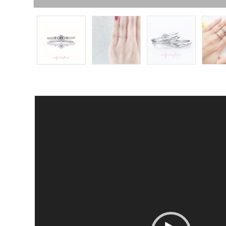
動
画
プ
レ
ー
ヤ
ー