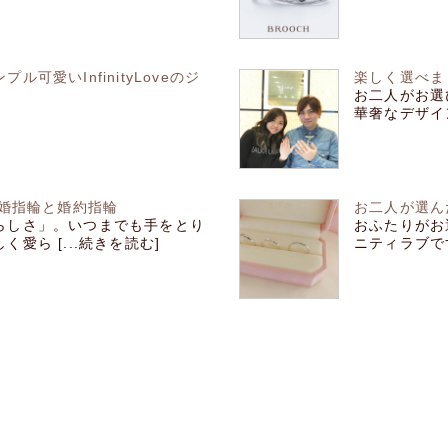
愛いInfinityLoveのジ
楽しく選べま
お二人がお選びに
華奢なデザイン
の結婚指輪と婚約指輪
お二人が選ん
らしさ」。いつまでも手をとり
おふたりがお
愛ら [...続きを読む]
ニティラブです