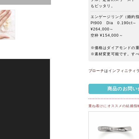
もピッタリ。
エンゲージリング（婚約
Pt900 Dia 0.190ct～
¥264,000～
空枠 ¥154,000～
※価格はダイアモンドの重
※素材変更可能です。す
ブローチ
は
インフィニティ
商品のお問い
重ね着けにオススメの結婚指