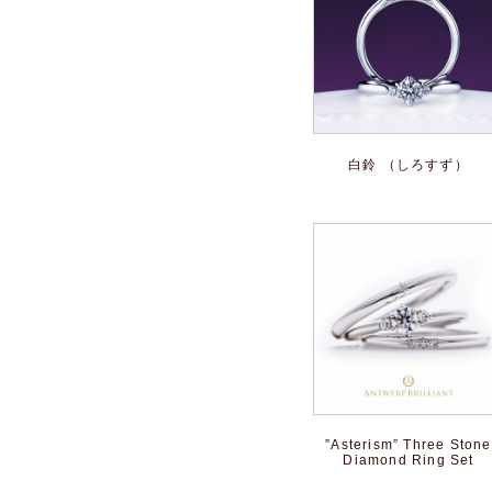
白鈴 （しろすず）
”Asterism” Three Stone
Diamond Ring Set