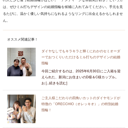
は、ぜひミル打ちデザインの結婚指輪を候補に入れてみてください。手元を見
るたびに、温かく優しい気持ちになれるようなリングに出会えるかもしれませ
ん。
オススメ関連記事！
ダイヤなしでもキラキラと輝くにわかのセミオーダ
ーでおつくりいただけるミル打ちのデザインの結婚
指輪
今回ご紹介するのは、2025年6月30日にご入籍を迎
えられた、新潟にお住まいのD様＆C様カップル。
お [...続きを読む]
ご主人様こだわりの四角いカットのダイヤモンドが
特徴の「ORECCHIO（オレッキオ）」の特別結婚
指輪！