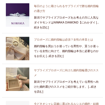
毎日のように着けられるサプライズで贈る婚約指輪
の選び方
新潟でサプライズプロポーズをお考えの方に人気な
ダイヤモンドはNIWAKA DIAMOND【にわかダイ [...
続きを読む]
プロポーズに婚約指輪は必須？女性の本音とは
婚約指輪を買おうか迷っている男性や、貰うか迷っ
ている女性に向けて、婚約指輪は本当に必要なのか
をお伝え [...続きを読む]
サプライズプロポーズに向けた婚約指輪選びのスス
メ
新潟でサプライズプロポーズを考えている男性へ向
けた婚約選びのススメをご紹介致します。 [...続き
を読む]
今どきオシャレ花嫁に選ばれるルシエの婚約・結婚