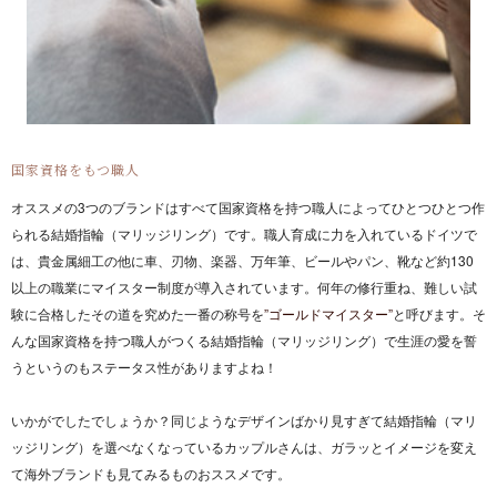
国家資格をもつ職人
オススメの3つのブランドはすべて国家資格を持つ職人によってひとつひとつ作
られる結婚指輪（マリッジリング）です。職人育成に力を入れているドイツで
は、貴金属細工の他に車、刃物、楽器、万年筆、ビールやパン、靴など約130
以上の職業にマイスター制度が導入されています。何年の修行重ね、難しい試
験に合格したその道を究めた一番の称号を
”ゴールドマイスター”
と呼びます。そ
んな国家資格を持つ職人がつくる結婚指輪（マリッジリング）で生涯の愛を誓
うというのもステータス性がありますよね！
いかがでしたでしょうか？同じようなデザインばかり見すぎて結婚指輪（マリ
ッジリング）を選べなくなっているカップルさんは、ガラッとイメージを変え
て海外ブランドも見てみるものおススメです。