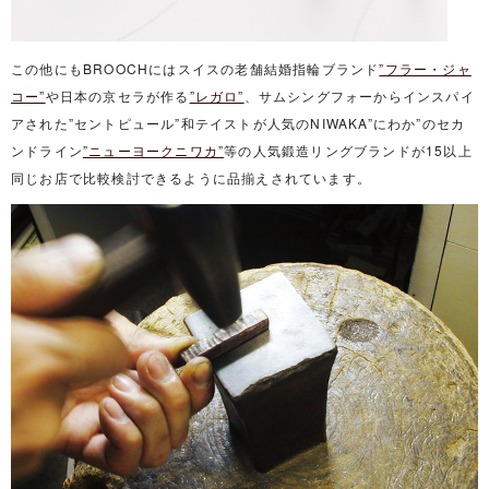
この他にもBROOCHにはスイスの老舗結婚指輪ブランド
”フラー・ジャ
コー”
や日本の京セラが作る
”レガロ”
、サムシングフォーからインスパイ
アされた”セントピュール”和テイストが人気のNIWAKA”にわか”のセカ
ンドライン
”ニューヨークニワカ”
等の人気鍛造リングブランドが15以上
同じお店で比較検討できるように品揃えされています。