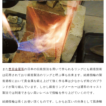
また
杢目金屋等
の日本の伝統技法を用いて作られるリングにも鍛造技術
は応用されており鍛造製法のリングと呼ぶ事も出来ます。結婚指輪の製
造過程において貴金属を鍛え上げて強く作る事は少なからず殆どのブラ
ンドが取り組んでいます。しかし鍛造リングメーカーは通常のキャスト
製法では到達できない高いレベルで指輪を作り上げていくのです。
結婚指輪は長くお使い頂くものです。しかもお互いの分身として肌身離