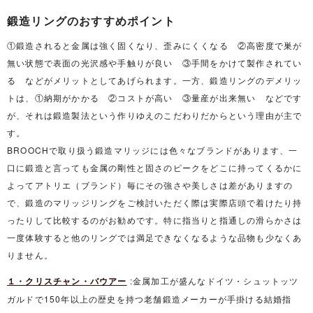
鍛造リングのおすすめポイント
①鍛造されると金属は強く固くなり、歪みにくくなる ②高密度で巣が
無い状態で表面の光沢感や手触りが良い ③手間をかけて製作されてい
る などがメリットとしてあげられます。一方、鍛造リングのデメリッ
トは、①納期がかかる ②コストが高い ③量産が出来無い などです
が、それは鍛造製法という作りゆえのこだわりだからという理由が主で
す。
BROOCHで取り扱う鍛造マリッジには色々なブランドがあります、一
口に鍛造と言っても金属の剛性と固さのピークをどこに持ってくるかに
よってアトリエ（ブランド）毎にその強さや美しさは差がありますの
で、鍛造のマリッジリングをご検討いただく際は実際店頭で着けたり持
ったりして比較するのがお勧めです。特に指当りと指通しの滑らかさは
一度体験すると他のリングでは満足できなくなるような品物も少なくあ
りません。
１・クリスチャン・バウアー
:金属加工が盛んなドイツ・シュットッツ
ガルドで150年以上の歴史を持つ老舗鍛造メーカーが手掛ける結婚指