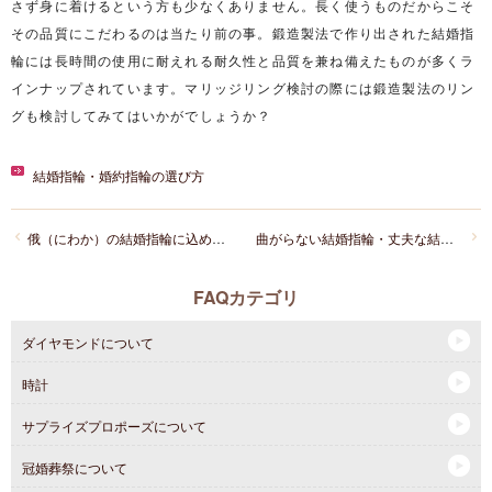
さず身に着けるという方も少なくありません。長く使うものだからこそ
その品質にこだわるのは当たり前の事。鍛造製法で作り出された結婚指
輪には長時間の使用に耐えれる耐久性と品質を兼ね備えたものが多くラ
インナップされています。マリッジリング検討の際には鍛造製法のリン
グも検討してみてはいかがでしょうか？
結婚指輪・婚約指輪の選び方
俄（にわか）の結婚指輪に込められた名前と意味とは？
曲がらない結婚指輪・丈夫な結婚指輪はありますか？
FAQカテゴリ
ダイヤモンドについて
時計
サプライズプロポーズについて
冠婚葬祭について