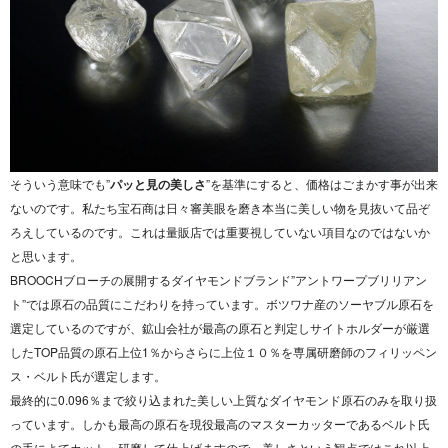
そういう意味でも”
パッと見の美しさ
”を基準にすると、価格はごまかす事が出来
ないのです。私たち宝石商は日々審美眼を磨き本当に美しい物を見抜いて品ぞ
ろえしているのです。これは量販店では重要視していない項目なのではないか
と思います。
BROOCHブローチの展開するダイヤモンドブランド”アントワープブリリアン
ト”では原石の品質にこだわりを持っています。ボツワナ産のソーヤブル原石を
選定しているのですが、鉱山会社が最高の原石と判定しサイトホルダーが厳選
したTOP品質の原石上位1％からさらに上位１０％を専属研磨師のフィリッペン
ス・ベルト氏が選定します。
最終的に0.096％まで絞り込まれた美しい上質なダイヤモンド原石のみを取り扱
っています。しかも最高の原石を現役最高のマスターカッターであるベルト氏
の手によてカット・研磨して仕上げますので、美しさという観点ではこれ以上