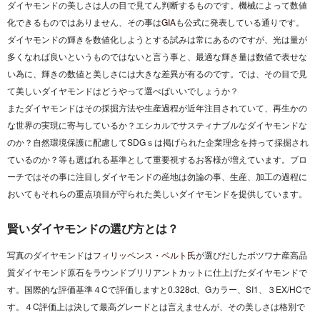
ダイヤモンドの美しさは人の目で見てん判断するものです。機械によって数値
化できるものではありません、その事は
GIA
も公式に発表している通りです。
ダイヤモンドの輝きを数値化しようとする試みは常にあるのですが、光は量が
多くなれば良いというものではないと言う事と、最適な輝き量は数値で表せな
い為に、輝きの数値と美しさには大きな差異が有るのです。では、その目で見
て美しいダイヤモンドはどうやって選べばいいでしょうか？
またダイヤモンドはその採掘方法や生産過程が近年注目されていて、再生かの
な世界の実現に寄与しているか？エシカルでサスティナブルなダイヤモンドな
のか？自然環境保護に配慮してSDGｓは掲げられた企業理念を持って採掘され
ているのか？等も選ばれる基準として重要視するお客様が増えています。ブロ
ーチではその事に注目しダイヤモンドの産地は勿論の事、生産、加工の過程に
おいてもそれらの重点項目が守られた美しいダイヤモンドを提供しています。
賢いダイヤモンドの選び方とは？
写真のダイヤモンドは
フィリッペンス・ベルト氏
が選びだしたボツワナ産高品
質ダイヤモンド原石をラウンドブリリアントカットに仕上げたダイヤモンドで
す。国際的な評価基準４Cで評価しますと0.328ct、Gカラー、SI1、３EX/HCで
す。４C評価上は決して最高グレードとは言えませんが、その美しさは格別で