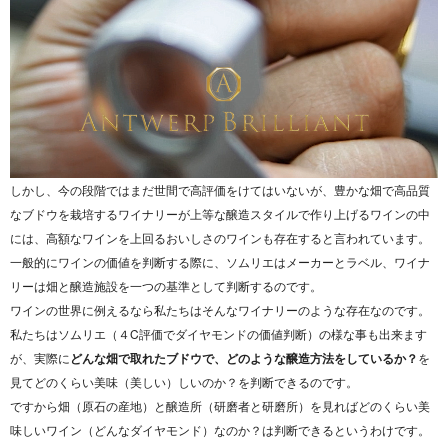
しかし、今の段階ではまだ世間で高評価をけてはいないが、豊かな畑で高品質
なブドウを栽培するワイナリーが上等な醸造スタイルで作り上げるワインの中
には、高額なワインを上回るおいしさのワインも存在すると言われています。
一般的にワインの価値を判断する際に、ソムリエはメーカーとラベル、ワイナ
リーは畑と醸造施設を一つの基準として判断するのです。
ワインの世界に例えるなら私たちはそんなワイナリーのような存在なのです。
私たちはソムリエ（４C評価でダイヤモンドの価値判断）の様な事も出来ます
が、実際に
どんな畑で取れたブドウで、どのような醸造方法をしているか？
を
見てどのくらい美味（美しい）しいのか？を判断できるのです。
ですから畑（原石の産地）と醸造所（研磨者と研磨所）を見ればどのくらい美
味しいワイン（どんなダイヤモンド）なのか？は判断できるというわけです。