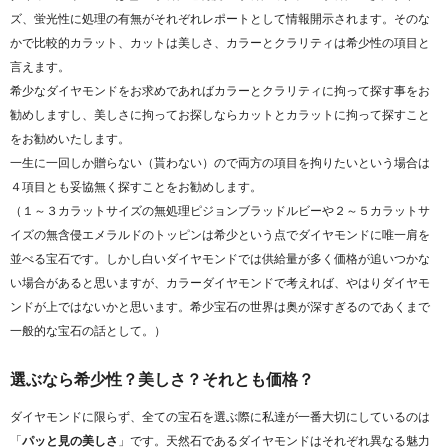
ズ、蛍光性に処理の有無がそれぞれレポートとして情報開示されます。そのな
かで比較的カラット、カットは美しさ、カラーとクラリティは希少性の項目と
言えます。
希少なダイヤモンドをお求めであればカラーとクラリティに拘って探す事をお
勧めしますし、美しさに拘ってお探しならカットとカラットに拘って探すこと
をお勧めいたします。
一生に一回しか贈らない（貰わない）ので両方の項目を拘りたいという場合は
４項目とも妥協無く探すことをお勧めします。
（１～３カラットサイズの無処理ピジョンブラッドルビーや２～５カラットサ
イズの無含侵エメラルドのトッピンは希少という点でダイヤモンドに唯一肩を
並べる宝石です。しかし白いダイヤモンドでは供給量が多く価格が追いつかな
い場合があると思いますが、カラーダイヤモンドで考えれば、やはりダイヤモ
ンドが上ではないかと思います。希少宝石の世界は奥が深すぎるのであくまで
一般的な宝石の話として。）
選ぶなら希少性？美しさ？それとも価格？
ダイヤモンドに限らず、全ての宝石を選ぶ際に私達が一番大切にしているのは
「
パッと見の美しさ
」です。天然石であるダイヤモンドはそれぞれ異なる魅力