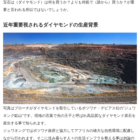
宝石は（ダイヤモンド）は何を買うか？よりも何処で（誰から）買うか？が重
要と言われる所以ではないでしょうか。
近年重要視されるダイヤモンドの生産背景
写真はブローチがダイヤモンドを取引しているボツワナ・デビアス社の”ジュワ
ネング鉱山“です。現地の言葉で光の王子と呼ばれ高品質なダイヤモンド原石を
産出する事で知られます。
ジュワネングではボツワナ政府と協力してアフリカの雄大な自然環境に配慮し
ながら行われます。そこに住み暮らす人々の生活インフラを整える事は勿論の