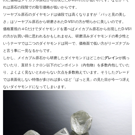
れは原石の段階での取引価格が低いからです。
ソーヤブル原石のダイヤモンドは値段では高くなりますが「パッと見の美し
さ」はソーヤブル原石から研磨されたD-VS1の方が明らかに美しいのです。
価格重視の４Cだけでダイヤモンドを選べばメイカブル原石から出現したD-VS1
の方がお買い得に思われるかもしれません、研磨済みダイヤモンドの希少性と
いうテーマでは二つのダイヤモンドは同一で、価格面で低い方がリーズナブル
と言う事に一見なるからです。
しかし、メイカブル原石から研磨したダイヤモンドはどこかに
グレイン
が残っ
ていたり、直径５ミクロン以下のピンポイント（内包物）を多数内包していた
り、よくよく見ないとわからない欠点を多数抱えています。そうしたグレード
では表面化しない特徴が多ければ多いほど「ぱっと見」の見た目が今一つ冴え
ないダイヤモンドになってしまいます。