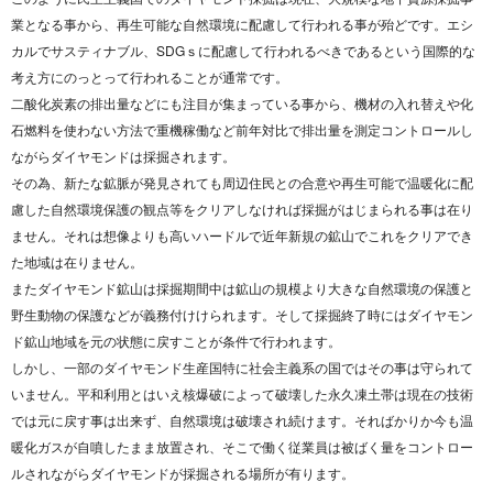
業となる事から、再生可能な自然環境に配慮して行われる事が殆どです。エシ
カルでサスティナブル、SDGｓに配慮して行われるべきであるという国際的な
考え方にのっとって行われることが通常です。
二酸化炭素の排出量などにも注目が集まっている事から、機材の入れ替えや化
石燃料を使わない方法で重機稼働など前年対比で排出量を測定コントロールし
ながらダイヤモンドは採掘されます。
その為、新たな鉱脈が発見されても周辺住民との合意や再生可能で温暖化に配
慮した自然環境保護の観点等をクリアしなければ採掘がはじまられる事は在り
ません。それは想像よりも高いハードルで近年新規の鉱山でこれをクリアでき
た地域は在りません。
またダイヤモンド鉱山は採掘期間中は鉱山の規模より大きな自然環境の保護と
野生動物の保護などが義務付けけられます。そして採掘終了時にはダイヤモン
ド鉱山地域を元の状態に戻すことが条件で行われます。
しかし、一部のダイヤモンド生産国特に社会主義系の国ではその事は守られて
いません。平和利用とはいえ核爆破によって破壊した永久凍土帯は現在の技術
では元に戻す事は出来ず、自然環境は破壊され続けます。そればかりか今も温
暖化ガスが自噴したまま放置され、そこで働く従業員は被ばく量をコントロー
ルされながらダイヤモンドが採掘される場所が有ります。