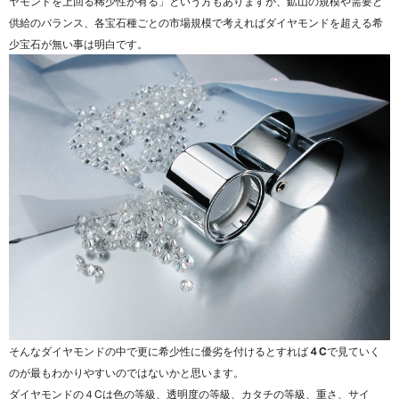
ヤモンドを上回る稀少性が有る」という方もありますが、鉱山の規模や需要と
供給のバランス、各宝石種ごとの市場規模で考えればダイヤモンドを超える希
少宝石が無い事は明白です。
そんなダイヤモンドの中で更に希少性に優劣を付けるとすれば
４C
で見ていく
のが最もわかりやすいのではないかと思います。
ダイヤモンドの４Cは色の等級、透明度の等級、カタチの等級、重さ、サイ