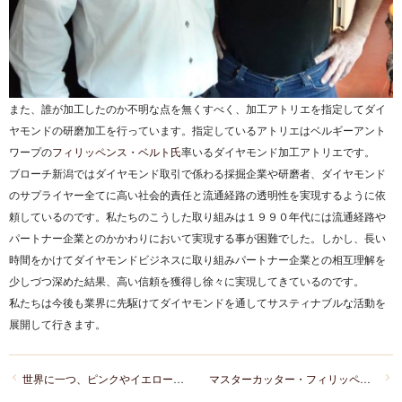
また、誰が加工したのか不明な点を無くすべく、加工アトリエを指定してダイ
ヤモンドの研磨加工を行っています。指定しているアトリエはベルギーアント
ワープの
フィリッペンス・ベルト氏
率いるダイヤモンド加工アトリエです。
ブローチ新潟ではダイヤモンド取引で係わる採掘企業や研磨者、ダイヤモンド
のサプライヤー全てに高い社会的責任と流通経路の透明性を実現するように依
頼しているのです。私たちのこうした取り組みは１９９０年代には流通経路や
パートナー企業とのかかわりにおいて実現する事が困難でした。しかし、長い
時間をかけてダイヤモンドビジネスに取り組みパートナー企業との相互理解を
少しづつ深めた結果、高い信頼を獲得し徐々に実現してきているのです。
私たちは今後も業界に先駆けてダイヤモンドを通してサスティナブルな活動を
展開して行きます。
世界に一つ、ピンクやイエロー特別なダイヤモンドでプロポーズの魅力
マスターカッター・フィリッペンス・ベルト（Phillippens Herbert）