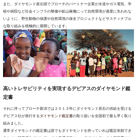
また、ダイヤモンド産出国でブローチのパートナー企業が水道やガス電気、学
校や病院など社会インフラの整備や鉱山稼働にって自然環境が過度に失われな
いように、野生動物の保護や自然環境の保全プロジェクトなどサスティナブル
な取り組みを積極的に展開しています。
高いトレサビリティを実現するデビアスのダイヤモンド鑑
定書
それに伴ってブローチ新潟では２０１３年にダイヤモンド原石の供給を受ける
デビアス社が発行する
ダイヤモンド鑑定書
の取り扱いを全国初で最も早く取り
組みました。
通常ダイヤモンドの鑑定書は誰でもダイヤモンドを持っていれば鑑定依頼でき