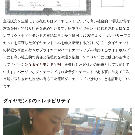
宝石販売を生業にする私たちはダイヤモンドについて高い
社会的・環境的慣行
意識を持って取り組みを進めています。紛争ダイヤモンドに代表される様なコ
ンフリクトダイヤモンドの根絶に早くから賛同し2003年より「キンバリープロ
セス」を遵守したダイヤモンドのみを輸入販売するだけでなく、ダイヤモンド
の採掘や研磨を行うサプライヤーやパートナーシップを構築するサイトホルダ
ーにも高い社会的な責任と倫理的な流通を依頼、２００８年には独自の基準と
して「
バージンなダイヤモンド証明
」を発行しお客様との約束として設定して
います。バージンなダイヤモンドは非紛争ダイヤモンドである事に加えて二次
市場で取引された履歴の有る二次流通ダイヤモンドでは無いことも証明してい
ます。
ダイヤモンドのトレサビリティ