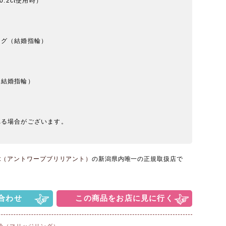
0.2ct使用時）
～
ング（結婚指輪）
（結婚指輪）
れる場合がございます。
lliant（アントワープブリリアント）
の新潟県内唯一の正規取扱店で
合わせ
この商品をお店に見に行く
輪（マリッジリング）