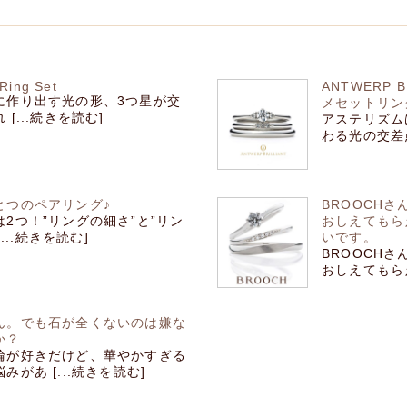
Ring Set
ANTWERP
上に作り出す光の形、3つ星が交
メセットリング”
[...続きを読む]
アステリズ
わる光の交差点
とつのペアリング♪
BROOCH
2つ！”リングの細さ”と”リン
おしえてもら
...続きを読む]
いです。
BROOCH
おしえてもらえ
ん。でも石が全くないのは嫌な
か？
輪が好きだけど、華やかすぎる
があ [...続きを読む]