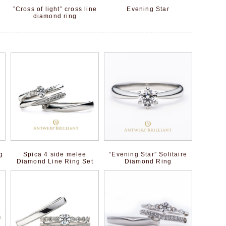
”Cross of light” cross line
Evening Star
diamond ring
g
Spica 4 side melee
“Evening Star” Solitaire
Diamond Line Ring Set
Diamond Ring