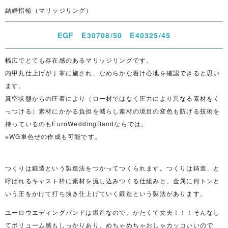
結婚指輪（マリッジリング）
EGF E30708/50 E40325/45
幅広でとても存在感のあるマリッジリングです。
内甲丸仕上げが丁寧に施され、なめらかな着け心地を確認できると思い
ます。
真空状態からの圧着により（ロー材ではなく圧力により異なる素材をく
っつける）素材にかかる負担を減らし素材の境目の変色も防げる技術を
持っているのもEuroWeddingBandならでは。
※WG単色ぜの作成も可能です。
つくりは鍛造という製造法をつかってつくられます。つくりは鋳造、と
呼ばれるキャスト枠に素材を流し込みつくる仕組みと、金属に何トンと
いう圧をかけて打ち抜き仕上げていく鍛造という製法があります。
ユーロウエディングバンドは鍛造なので、かたくて丈夫！！！そんなし
てボリューム感もしっかりあり、めちゃめちゃおしゃカッコいいので