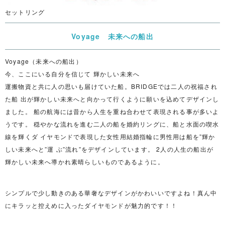
セットリング
Voyage 未来への船出
Voyage（未来への船出）
今、ここにいる自分を信じて 輝かしい未来へ
運搬物資と共に人の思いも届けていた船。BRIDGEでは二人の祝福され
た船 出が輝かしい未来へと向かって行くように願いを込めてデザインし
ました。 船の航海には昔から人生を重ね合わせて表現される事が多いよ
うです。 穏やかな流れを進む二人の船を婚約リングに、船と水面の喫水
線を輝くダ イヤモンドで表現した女性用結婚指輪に男性用は船を”輝か
しい未来へと”運 ぶ”流れ”をデザインしています。 2人の人生の船出が
輝かしい未来へ導かれ素晴らしいものであるように。
シンプルで少し動きのある華奢なデザインがかわいいですよね！真ん中
にキラッと控えめに入ったダイヤモンドが魅力的です！！