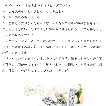
Baby’s breath 【かすみ草】（ベビーズブレス）
～大切な人をそっとやさしく、つつみ込む～
花言葉：夢見心地・清い心
そっと優しく大切な人を包み込む、そんなかすみ草の繊細な姿をイメー
ジして。そばにいるだけで優しい気持ちにさせられる「いつもありがと
う」の気持ちを大切に。
エンゲージリング：立て爪一粒石のサイドにバランスよく留められたメ
レダイヤがかすみ草の花の様。繊細な腕にもしっかりとデザインが施さ
れ愛らしさを表現。
マリッジリング：デザイン性バランスが特徴的。幾重にも重なり合う葉
と可愛いお花が一つ（ダイヤ）動きがあって、細見だけど違った存在感
が。可愛いもの好きの方にはぴったりのリング。