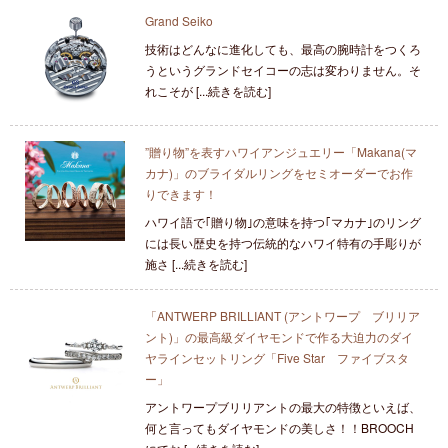
Grand Seiko
技術はどんなに進化しても、最高の腕時計をつくろ
うというグランドセイコーの志は変わりません。そ
れこそが [...続きを読む]
”贈り物”を表すハワイアンジュエリー「Makana(マ
カナ)」のブライダルリングをセミオーダーでお作
りできます！
ハワイ語で｢贈り物｣の意味を持つ｢マカナ｣のリング
には長い歴史を持つ伝統的なハワイ特有の手彫りが
施さ [...続きを読む]
「ANTWERP BRILLIANT (アントワープ ブリリア
ント)」の最高級ダイヤモンドで作る大迫力のダイ
ヤラインセットリング「Five Star ファイブスタ
ー」
アントワープブリリアントの最大の特徴といえば、
何と言ってもダイヤモンドの美しさ！！BROOCH