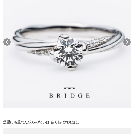
幾重にも重ねた僕らの想いは 強く結ばれ永遠に