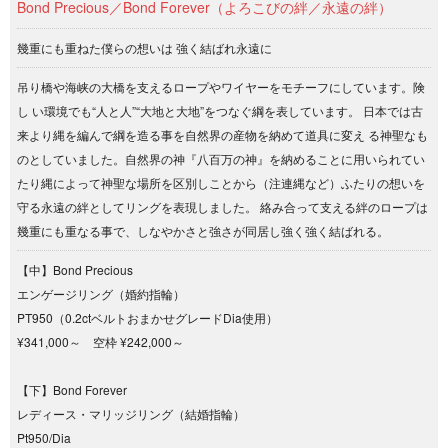
Bond Precious／Bond Forever（よろこびの絆／永遠の絆）
幾重にも重ねた僕らの想いは 強く結ばれ永遠に
吊り橋や海峡の大橋を支えるロープやワイヤーをモチーフにしています。険
し い環境でも“人と人”“大地と大地”をつなぐ綱を表しています。 日本では古
来より縄を編んで綱を造る事を自然界の産物を納めて道具に変え る神聖なも
のとしていました。自然界の神『八百万の神』を納めることに用いられてい
たり縄によって神聖な場所を区別しことから（注連縄など）ふたりの想いを
守る永遠の絆としてリングを表現しました。 絡み合って支える絆のロープは
幾重にも重なる事で、しなやかさと強さが同居し強く強く結ばれる。
【中】Bond Precious
エンゲージリング（婚約指輪）
PT950（0.2ctベルトおまかせグレードDia使用）
¥341,000～ 空枠 ¥242,000～
【下】Bond Forever
レディース・マリッジリング（結婚指輪）
Pt950/Dia