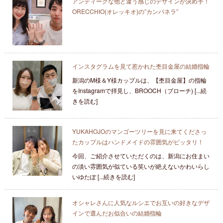
アンティークな他と違う感じのデザインが決め手！
ORECCHIO(オレッキオ)の”カンパネラ”
インスタグラムを見て惹かれた杢目金屋の結婚指輪
新潟のM様＆Y様カップルは、【杢目金屋】の指輪
をInstagramで拝見し、BROOCH（ブローチ) [...続
きを読む]
YUKAHOJOのマンゴーツリーを見に来てくださっ
たカップルはハンドメイドの雰囲気がピッタリ！
今回、ご紹介させていただくのは、新潟にお住まい
の淡い雰囲気が似ている笑いが絶えないかわいらし
いゆたぽ [...続きを読む]
オシャレさんに人気なルシエでお互いの好きなデザ
インで選んだお似合いの結婚指輪