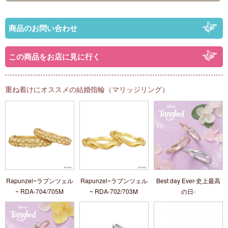
商品のお問い合わせ
この商品をお店に見に行く
重ね着けにオススメの結婚指輪（マリッジリング）
Rapunzel~ラプンツェル
Rapunzel~ラプンツェル
Best day Ever-史上最高
~ RDA-704/705M
~ RDA-702/703M
の日-