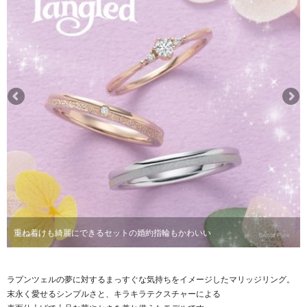
重ね着けも綺麗にできるセットの婚約指輪もかわいい
ゴールドにお素材変更も可能！
ラプンツェルの夢に対するまっすぐな気持ちをイメージしたマリッジリング。
末永く愛せるシンプルさと、キラキラテクスチャーによる