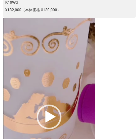
K10WG
¥132,000（本体価格 ¥120,000）
動
画
プ
レ
ー
ヤ
ー