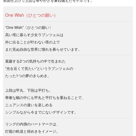
表面仕上げで上品な華やかさを兼ね備えたモデルです。
One Wish（ひとつの願い）
“One Wish”〔ひとつの願い〕
高い塔に暮らす少女ラプンツェルは
外に出ることが叶わない塔の上で
まだ見ぬ自由な世界に憧れを募らせています。
葛藤する2つの気持ちの中で生まれた
“光を近くで見たい”というラプンツェルの
たった1つの夢のきらめき。
上段は甲丸、下段は平打ち。
華奢な幅の中にも甲丸と平打ちを重ねることで、
ニュアンスの違いを楽しめる
シンプルながら今までにないデザインです。
リングの内側のハートマークは、
灯籠の軌道と煌めきをイメージ。