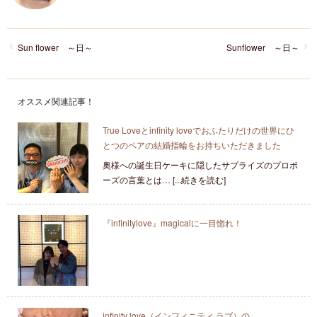
Sun flower ～日～
Sunflower ～日～
オススメ関連記事！
True Loveとinfinity loveでおふたりだけの世界にひ
とつのペアの結婚指輪をお持ちいただきました
奥様への誕生日ケーキに隠したサプライズのプロポ
ーズの言葉とは… [...続きを読む]
『infinitylove』magicalに一目惚れ！
infinity love（インフィニティ ラブ）の