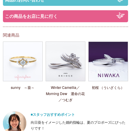
この商品をお店に見に行く
関連商品
sunny ～葵～
Winter Camellia／
初桜 （ういざくら）
Morning Dew 運命の花
／つむぎ
■スタッフおすすめポイント
向日葵をイメージした婚約指輪は、夏のプロポーズにぴった
りです！