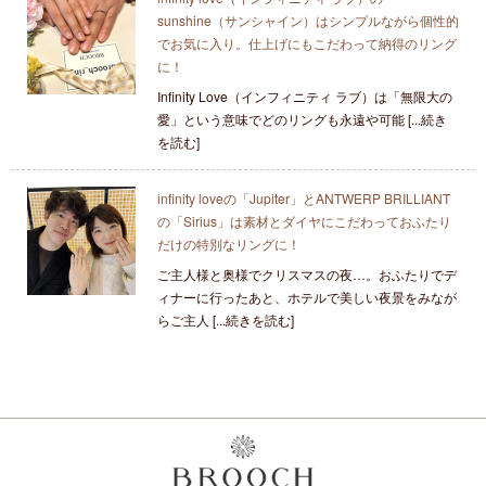
sunshine（サンシャイン）はシンプルながら個性的
でお気に入り。仕上げにもこだわって納得のリング
に！
Infinity Love（インフィニティ ラブ）は「無限大の
愛」という意味でどのリングも永遠や可能 [...続き
を読む]
infinity loveの「Jupiter」とANTWERP BRILLIANT
の「Sirius」は素材とダイヤにこだわっておふたり
だけの特別なリングに！
ご主人様と奥様でクリスマスの夜…。おふたりでデ
ィナーに行ったあと、ホテルで美しい夜景をみなが
らご主人 [...続きを読む]