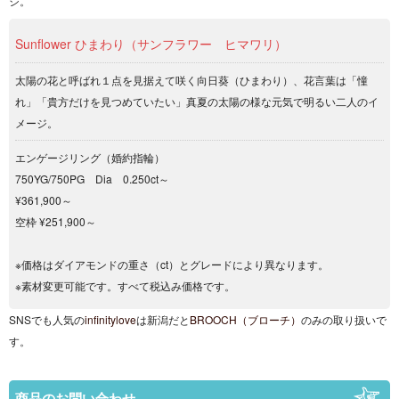
ジ。
Sunflower ひまわり（サンフラワー ヒマワリ）
太陽の花と呼ばれ１点を見据えて咲く向日葵（ひまわり）、花言葉は「憧
れ」「貴方だけを見つめていたい」真夏の太陽の様な元気で明るい二人のイ
メージ。
エンゲージリング（婚約指輪）
750YG/750PG Dia 0.250ct～
¥361,900～
空枠 ¥251,900～
※価格はダイアモンドの重さ（ct）とグレードにより異なります。
※素材変更可能です。すべて税込み価格です。
SNSでも人気の
infinitylove
は新潟だと
BROOCH（ブローチ）
のみの取り扱いで
す。
商品のお問い合わせ