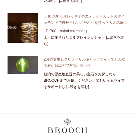
い緑色、 [...続きを読む]
ORECCHIOオレッキオのエメラルドカットのダイ
ヤモンドで自分らしいこだわりを持った大人花嫁に
LF1700（safari collection）
上下に施されたミルグレインがシャー [...続きを読
む]
2月の誕生石クリソベリルキャッツアイってどんな
宝石か新潟の宝石商に聞いた
新潟で原産地直送の美しい宝石をお探しなら
BROOCHまでお越しください。楽しい宝石ライフ
をサポートし [...続きを読む]