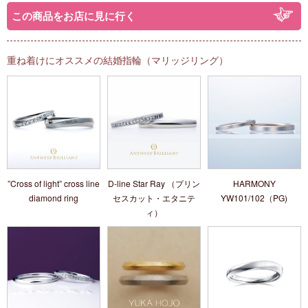
この商品をお店に見に行く
重ね着けにオススメの結婚指輪（マリッジリング）
”Cross of light” cross line
D-line Star Ray （プリン
HARMONY
diamond ring
セスカット・エタニテ
YW101/102（PG)
ィ）