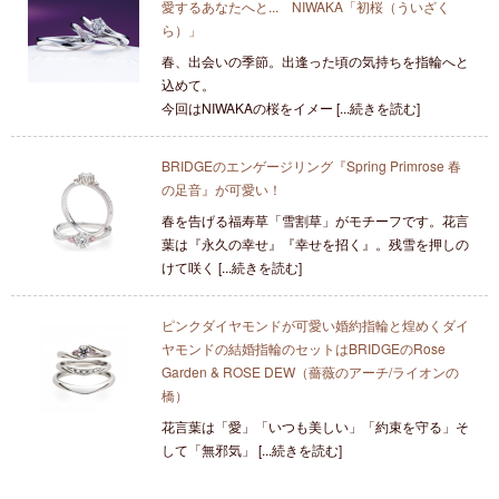
愛するあなたへと... NIWAKA「初桜（ういざく
ら）」
春、出会いの季節。出逢った頃の気持ちを指輪へと
込めて。
今回はNIWAKAの桜をイメー [...続きを読む]
BRIDGEのエンゲージリング『Spring Primrose 春
の足音』が可愛い！
春を告げる福寿草「雪割草」がモチーフです。花言
葉は『永久の幸せ』『幸せを招く』。残雪を押しの
けて咲く [...続きを読む]
ピンクダイヤモンドが可愛い婚約指輪と煌めくダイ
ヤモンドの結婚指輪のセットはBRIDGEのRose
Garden & ROSE DEW（薔薇のアーチ/ライオンの
橋）
花言葉は「愛」「いつも美しい」「約束を守る」そ
して「無邪気」 [...続きを読む]