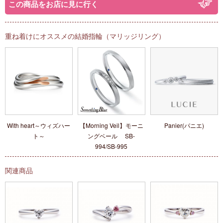
この商品をお店に見に行く
重ね着けにオススメの結婚指輪（マリッジリング）
With heart～ウィズハー
【Morning Veil】モーニ
Panier(パニエ)
ト～
ングベール SB-
994/SB-995
関連商品