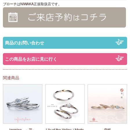
ブローチ
は
NIWAKA
正規取扱店です。
商品のお問い合わせ
この商品をお店に見に行く
関連商品
jasmine ～花～
Lily of the Valley／Made
恋桜