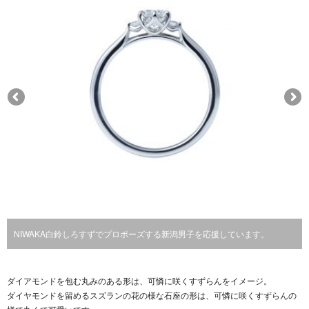
NIWAKA白鈴しろすずでプロポーズする新潟男子を応援しています。
ダイアモンドを包む丸みのある形は、可憐に咲くすずらんをイメージ。
ダイヤモンドを留めるスズランの花の様な石座の形は、可憐に咲くすずらんの