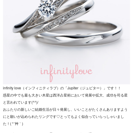
infinity love（インフィニティラブ）の「Jupiter（ジュピター）」です！！
惑星の中でも最も大きい木星は西洋占星術において発展や拡大、成功を司る星
と言われています(^^)/
おふたりの新しいご結婚生活が日々発展し、いいことがたくさんありますよう
にと願いが込められたリングです♡とってもよく似合っていらっしゃいまし
た！( *´艸｀)