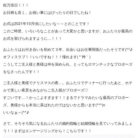
粒万倍日！！！
お日柄も良く、お祝い事にはぴったりの日でしたね！
お式は2021年10月頃にしたいな～～とのことです！
このご時世、いろいろなことがあって大変かと思いますが、おふたりが最高の
お式を挙げられますように…！！！
おふたりはお付き合いを初めて３年、出会いはお仕事関係だったそうです(^^♪
オフィスラブ！！いいですね！！！憧れます( *´艸｀)
こうしてご主人様と奥様は仲を深められ、とってもロマンチックなプロポーズ
をなさったんです！！
ご主人様と奥様でクリスマスの夜…。おふたりでディナーに行ったあと、ホテ
ルで美しい夜景をみながらご主人様がプロポーズ♡
すごいです…！かっこよすぎます！！まるでドラマみたいな最高のプロポー
ズ、奥様からも本当に喜ばれたのではないかと思います(*^^)v
いいなぁ～(^^♪
さて、そろそろ気になるおふたりの婚約指輪と結婚指輪を見ていってみましょ
う！！まずはエンゲージリングから！こちらです！！