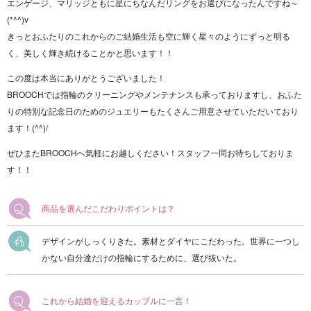
エンゲージ
、マリッジともに星にちなんだリングをお選びになったんですね～
(*^^)v
きっとおふたりのこれからのご結婚生活も空に輝く星々のようにずっと明る
く、美しく輝き続けることかと思います！！
この度は本当にありがとうございました！
BROOCHでは指輪のクリーニングやメンテナンスも承っておりますし、おふた
りの特別な記念日のためのジュエリーもたくさんご用意させていただいており
ます！(^^)/
ぜひまたBROOCHへ気軽にお越しください！スタッフ一同お待ちしておりま
す！！
商品を選んだこだわりポイントは？
デザインがしっくりきた。素材とダイヤにこだわった。世界に一つし
かない自分達だけの指輪にするために、選び抜いた。
これから結婚を迎えるカップルに一言！