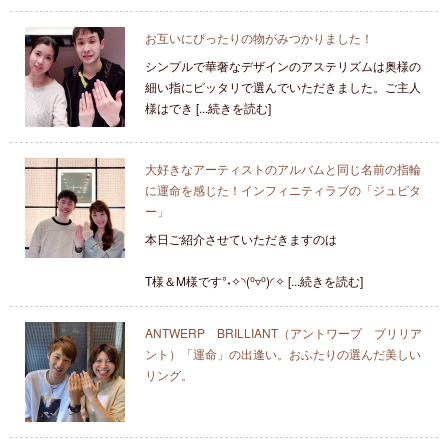
お互いにぴったりの物がみつかりました！
シンプルで華奢なデザインのアステリズムは奥様の
細い指にピッタリで選んでいただきました。ご主人
様はでき [...続きを読む]
大好きなアーティストのアルバムと同じ名前の指輪
に運命を感じた！インフィニティラブの「ジュピタ
ー」
本日ご紹介させていただきますのは
T様＆M様です°˖✧◝(⁰▿⁰)◜✧ [...続きを読む]
ANTWERP BRILLIANT（アントワープ ブリリア
ント）「運命」の出逢い。おふたりの選んだ美しい
リング。