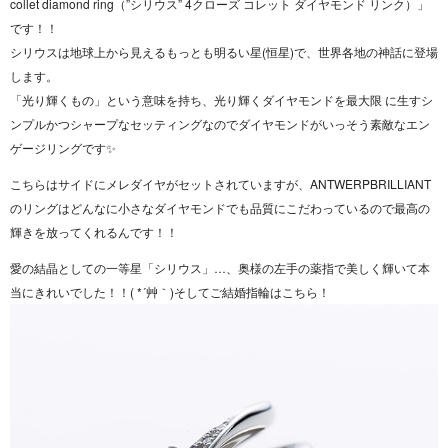
collet diamond ring（”シリウス” 4クローズ コレット ダイヤモンド リンク）」
です！！
シリウスは地球上から見えるもっとも明るい星(恒星)で、世界各地の神話に登場
します。
「光り輝くもの」という意味を持ち、光り輝くダイヤモンドを最大限 に生すシ
ンプルかつシャープなセッティングなのでダイヤモンドがいっそう素敵なエン
ゲージリングです✨
こちらはサイドにメレダイヤがセットされていますが、ANTWERPBRILLIANT
のリングはどんなに小さなダイヤモンドでも品質にこだわっているので最高の
輝きを放ってくれるんです！！
愛の結晶としての一等星「シリウス」…、奥様の左手の薬指で美しく輝いて本
当にきれいでした！！( *´艸｀)そしてご結婚指輪はこちら！