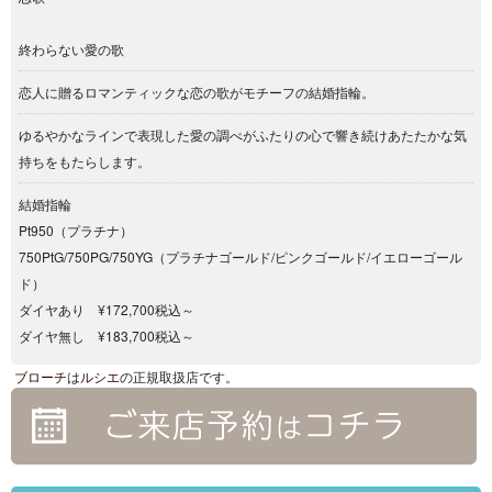
終わらない愛の歌
恋人に贈るロマンティックな恋の歌がモチーフの結婚指輪。
ゆるやかなラインで表現した愛の調べがふたりの心で響き続けあたたかな気
持ちをもたらします。
結婚指輪
Pt950（プラチナ）
750PtG/750PG/750YG（プラチナゴールド/ピンクゴールド/イエローゴール
ド）
ダイヤあり ¥172,700税込～
ダイヤ無し ¥183,700税込～
ブローチ
は
ルシエ
の正規取扱店です。