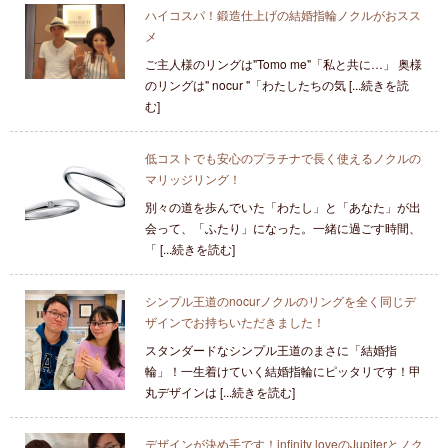
ハイコスパ！鍛造仕上げの結婚指輪ノクルがおスス
メ
ご主人様のリングは"Tomo me"「私と共に…」 奥様
のリングは" nocur "「わたしたちの気 [...続きを読
む]
低コストでも安心のプラチナで長く使えるノクルの
マリッジリング！
別々の道を歩んでいた「わたし」と「あなた」が出
会って、「ふたり」になった。一緒に過ごす時間、
「 [...続きを読む]
シンプル王道のnocurノクルのリングを全く同じデ
ザインでお持ちいただきました！
スタンダードなシンプル王道のまさに「結婚指
輪」！一生着けていく結婚指輪にピッタリです！甲
丸デザインは [...続きを読む]
デザインが決め手です！infinity loveのJupiterとノク