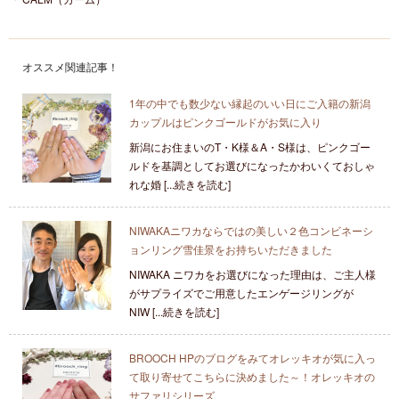
オススメ関連記事！
1年の中でも数少ない縁起のいい日にご入籍の新潟
カップルはピンクゴールドがお気に入り
新潟にお住まいのT・K様＆A・S様は、ピンクゴー
ルドを基調としてお選びになったかわいくておしゃ
れな婚 [...続きを読む]
NIWAKAニワカならではの美しい２色コンビネーシ
ョンリング雪佳景をお持ちいただきました
NIWAKA ニワカをお選びになった理由は、ご主人様
がサプライズでご用意したエンゲージリングが
NIW [...続きを読む]
BROOCH HPのブログをみてオレッキオが気に入っ
て取り寄せてこちらに決めました～！オレッキオの
サファリシリーズ