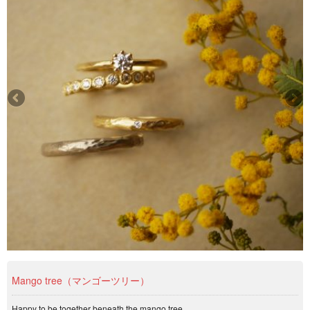
Mango tree（マンゴーツリー）
Happy to be together beneath the mango tree.