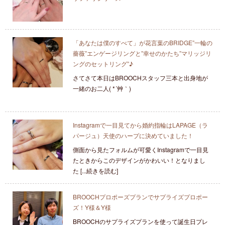
「あなたは僕のすべて」が花言葉のBRIDGE”一輪の
薔薇”エンゲージリングと”幸せのかたち”マリッジリ
ングのセットリング”♪
さてさて本日はBROOCHスタッフ三本と出身地が
一緒のお二人( *´艸｀)
Instagramで一目見てから婚約指輪はLAPAGE（ラ
パージュ）天使のハープに決めていました！
側面から見たフォルムが可愛くInstagramで一目見
たときからこのデザインがかわいい！となりまし
た [...続きを読む]
BROOCHプロポーズプランでサプライズプロポー
ズ！Y様＆Y様
BROOCHのサプライズプランを使って誕生日プレ