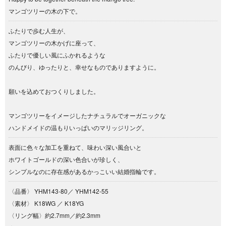
マンゴツリーの木の下で。
ふたりで歩む人生が、
マンゴツリーの木かげに座って、
ふたりで優しい風にふかれるような
のんびり、ゆったりと、幸せなものでありますように。
願いを込めておつくりしました。
マンゴツリーをイメージしたナチュラルでオーガニックな
ハンドメイドの温もりいっぱいのマリッジリング。
表面に色々な加工を重ねて、味わい深い風合いと
ホワイトゴールドの深い色合いが珍しく、
シンプルなのに存在感があるかっこいい結婚指輪です。
〈品番〉 YHM143-80／ YHM142-55
〈素材〉 K18WG ／ K18YG
〈リング幅〉約2.7mm／約2.3mm