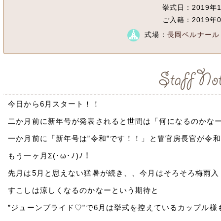
挙式日：2019年1
ご入籍：2019年0
式場：
長岡ベルナール
今日から6月スタート！！
二か月前に新年号が発表されると世間は「何になるのかなー
一か月前に「新年号は”令和”です！！」と管官房長官が令
もう一ヶ月Σ(･ω･ﾉ)ﾉ！
先月は5月と思えない猛暑が続き、、今月はそろそろ梅雨入
すこしは涼しくなるのかなーという期待と
”ジューンブライド♡”で6月は挙式を控えているカップル様