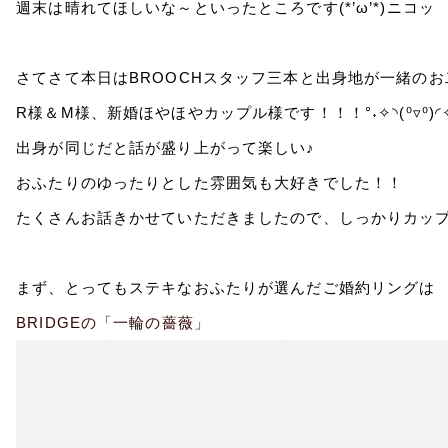
週末は晴れてほしいな～といったところです(*’ω’*)ニコッ
さてさて本日はBROOCHスタッフ三本と出身地が一緒のお二人
R様＆M様、新婚ほやほやカップル様です！！！°˖✧◝(⁰▿⁰)◜✧
出身が同じだと話が盛り上がって楽しい♪
おふたりのゆったりとした雰囲気も大好きでした！！
まず、とってもステキなおふたりが選んだご婚約リングは
BRIDGEの「一輪の薔薇」