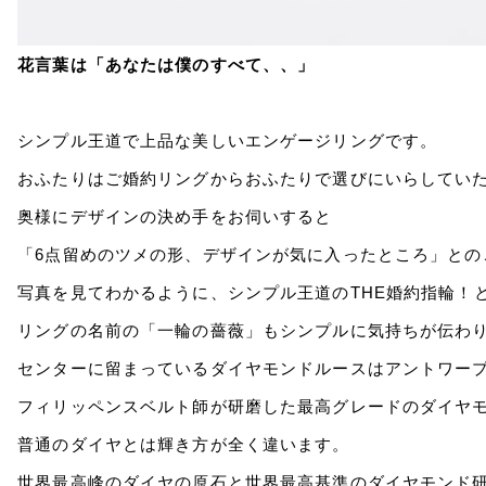
花言葉は「あなたは僕のすべて、、」
シンプル王道で上品な美しいエンゲージリングです。
おふたりはご婚約リングからおふたりで選びにいらしてい
奥様にデザインの決め手をお伺いすると
「6点留めのツメの形、デザインが気に入ったところ」との
写真を見てわかるように、シンプル王道のTHE婚約指輪！
リングの名前の「一輪の薔薇」もシンプルに気持ちが伝わりや
センターに留まっているダイヤモンドルースはアントワー
フィリッペンスベルト師が研磨した最高グレードのダイヤ
普通のダイヤとは輝き方が全く違います。
世界最高峰のダイヤの原石と世界最高基準のダイヤモンド