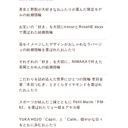
美女と野獣が大好きなおふたりが選んだ限定モデ
ルの結婚指輪
お互いの「好き」を大切にnocurとRosettE days
で選ばれた結婚指輪
花をイメージしたデザインがおしゃれなラパージ
ュの結婚指輪を選ばれたおふたり
それぞれの「好き」を大切に。NIWAKAで叶えた
長閑とかれんの結婚指輪
こだわりを詰め込んだ世界にひとつの指輪 杢目金
屋「木目つむぎ」とさくらダイヤモンドを選ばれ
たおふたり
スポーツが結んだご縁とともに Petit Marie「PM-
62」を選ばれたリョー様＆アヤカ様
YUKA HOJO「Capri」と「Calm」穏やかな日々
をともに歩むおふたり