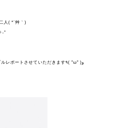
( *´艸｀)
˖°
たくさんお話きかせていただきましたので、しっかりカップルレポートさせていただきます٩( ”ω” )و