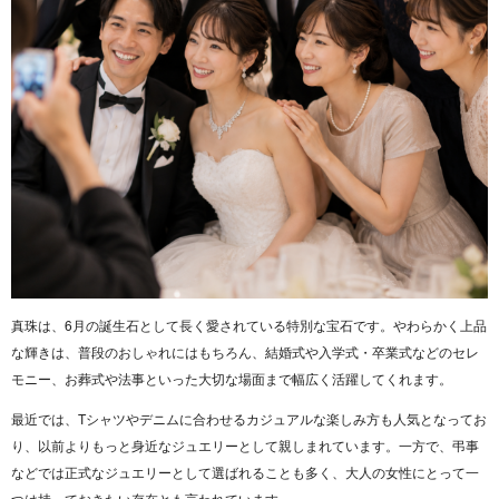
真珠
は、6月の誕生石として長く愛されている特別な宝石です。やわらかく上品
な輝きは、普段のおしゃれにはもちろん、結婚式や入学式・卒業式などのセレ
モニー、お葬式や法事といった大切な場面まで幅広く活躍してくれます。
最近では、Tシャツやデニムに合わせるカジュアルな楽しみ方も人気となってお
り、以前よりもっと身近なジュエリーとして親しまれています。一方で、弔事
などでは正式なジュエリーとして選ばれることも多く、大人の女性にとって一
つは持っておきたい存在とも言われています。