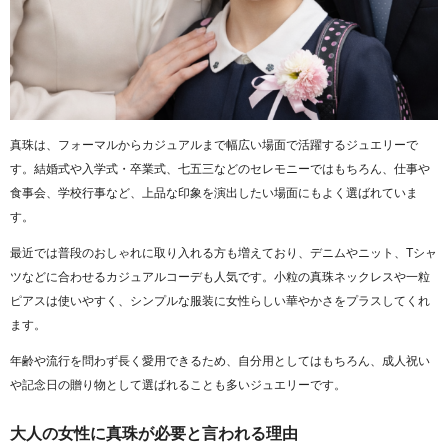
真珠
は、フォーマルからカジュアルまで幅広い場面で活躍するジュエリーで
す。結婚式や入学式・卒業式、七五三などのセレモニーではもちろん、仕事や
食事会、学校行事など、上品な印象を演出したい場面にもよく選ばれていま
す。
最近では普段のおしゃれに取り入れる方も増えており、デニムやニット、Tシャ
ツなどに合わせるカジュアルコーデも人気です。小粒の真珠ネックレスや一粒
ピアスは使いやすく、シンプルな服装に女性らしい華やかさをプラスしてくれ
ます。
年齢や流行を問わず長く愛用できるため、自分用としてはもちろん、成人祝い
や記念日の贈り物として選ばれることも多いジュエリーです。
大人の女性に真珠が必要と言われる理由