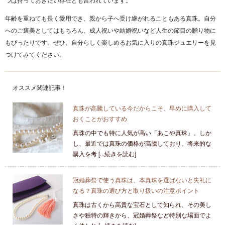
年齢を重ねても長く愛用でき、親から子へ受け継がれることもある真珠。自分
へのご褒美としてはもちろん、成人祝いや結婚祝いなど人生の節目の贈り物に
もぴったりです。ぜひ、自分らしく楽しめるお気に入りの真珠ジュエリーを見
つけてみてください。
オススメ関連記事！
真珠が高騰している今だからこそ、早めに購入して
おくことがおすすめ
真珠の中でも特に人気が高い「あこや真珠」。しか
し、最近では真珠の価格が高騰しており、将来的な
購入を考 [...続きを読む]
冠婚葬祭で使う真珠は、本真珠を選ばないと失礼に
なる？真珠の選び方と取り扱いの注意ポイント
真珠は古くから高貴な宝石として知られ、その美し
さや独特の輝きから、冠婚葬祭など特別な場面でよ