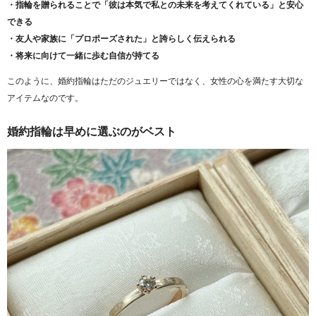
・指輪を贈られることで「彼は本気で私との未来を考えてくれている」と安心
できる
・友人や家族に「プロポーズされた」と誇らしく伝えられる
・将来に向けて一緒に歩む自信が持てる
このように、婚約指輪はただのジュエリーではなく、女性の心を満たす大切な
アイテムなのです。
婚約指輪は早めに選ぶのがベスト