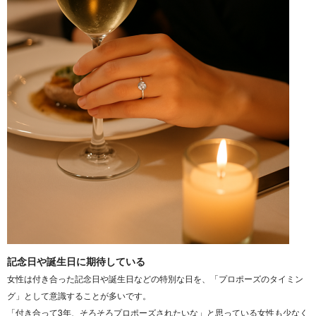
記念日や誕生日に期待している
女性は付き合った記念日や誕生日などの特別な日を、「プロポーズのタイミン
グ」として意識することが多いです。
「付き合って3年、そろそろプロポーズされたいな」と思っている女性も少なく