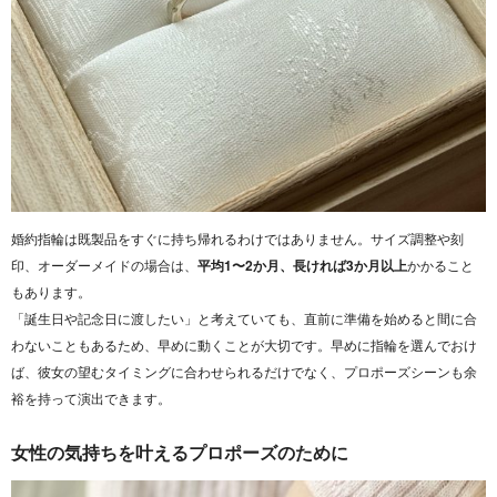
婚約指輪は既製品をすぐに持ち帰れるわけではありません。サイズ調整や刻
印、オーダーメイドの場合は、
平均1〜2か月、長ければ3か月以上
かかること
もあります。
「誕生日や記念日に渡したい」と考えていても、直前に準備を始めると間に合
わないこともあるため、早めに動くことが大切です。早めに指輪を選んでおけ
ば、彼女の望むタイミングに合わせられるだけでなく、プロポーズシーンも余
裕を持って演出できます。
女性の気持ちを叶えるプロポーズのために