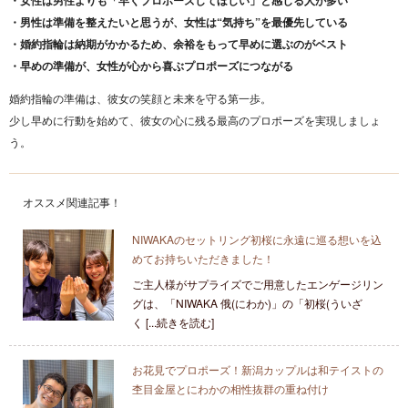
・女性は男性よりも「早くプロポーズしてほしい」と感じる人が多い
・男性は準備を整えたいと思うが、女性は“気持ち”を最優先している
・婚約指輪は納期がかかるため、余裕をもって早めに選ぶのがベスト
・早めの準備が、女性が心から喜ぶプロポーズにつながる
婚約指輪の準備は、彼女の笑顔と未来を守る第一歩。
少し早めに行動を始めて、彼女の心に残る最高のプロポーズを実現しましょ
う。
オススメ関連記事！
NIWAKAのセットリング初桜に永遠に巡る想いを込
めてお持ちいただきました！
ご主人様がサプライズでご用意したエンゲージリン
グは、「NIWAKA 俄(にわか)」の「初桜(ういざ
く [...続きを読む]
お花見でプロポーズ！新潟カップルは和テイストの
杢目金屋とにわかの相性抜群の重ね付け