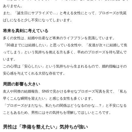
ありません。
また、「誕生日にサプライズで…」と考える女性にとって、プロポーズが先延
ばしになると少し不安になってしまいます。
将来を真剣に考えている
多くの女性は、結婚や出産など将来のライフプランを意識しています。
「30歳までには結婚したい」と思っている女性や、「友達が次々に結婚して焦
ってしまう」という気持ちを抱える方も多く、早めのプロポーズを待ち望んで
います。
この心理は「安心したい」という気持ちから生まれるもので、婚約指輪はその
安心感を与えてくれる大切な存在です。
周囲の影響も大きい
友人や同僚の結婚報告、SNSで見かける幸せなプロポーズ写真を見て、「私も
早くこんな瞬間を迎えたい」と感じる女性も多くいます。
「プロポーズがまだなら、私たちの関係はどうなるのかな…？」と不安になる
こともあるため、男性にはその気持ちを理解してほしいところです。
男性は「準備を整えたい」気持ちが強い