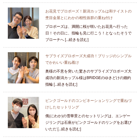
お花見でプロポーズ！新潟カップルは和テイストの
杢目金屋とにわかの相性抜群の重ね付け
プロポーズは、満開に桜が咲いたお花見へ行った
日！その日に、指輪も見に行こう！となったそうで
ブローチへ [...続きを読む]
サプライズプロポーズ大成功！ブリッジのシンプル
でかわいい重ね着け
奥様の不意を突いた驚きのサプライズプロポーズ大
成功の新潟カップル様はBRIDGEのゆきどけの婚約
指輪 [...続きを読む]
ピンクゴールドのコンビネーションリングで重ねづ
けしたセットリング
俄(にわか)の雪華景とのセットリングは、エンゲー
ジリングは石座がピンクゴールドのリングをお選び
いただ [...続きを読む]