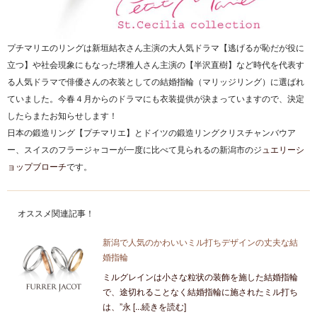
プチマリエのリングは新垣結衣さん主演の大人気ドラマ【逃げるが恥だが役に
立つ】や社会現象にもなった堺雅人さん主演の【半沢直樹】など時代を代表す
る人気ドラマで俳優さんの衣装としての結婚指輪（マリッジリング）に選ばれ
ていました。今春４月からのドラマにも衣装提供が決まっていますので、決定
したらまたお知らせします！
日本の鍛造リング【プチマリエ】とドイツの鍛造リングクリスチャンバウア
ー、スイスのフラージャコーが一度に比べて見られるの新潟市のジ
ュエリーシ
ョップブローチ
です。
オススメ関連記事！
新潟で人気のかわいいミル打ちデザインの丈夫な結
婚指輪
ミルグレインは小さな粒状の装飾を施した結婚指輪
で、途切れることなく結婚指輪に施されたミル打ち
は、”永 [...続きを読む]