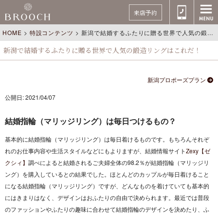
来店予約
HOME
>
特設コンテンツ
>
新潟で結婚するふたりに贈る世界で人気の鍛造リングはこれだ！
新潟で結婚するふたりに贈る世界で人気の鍛造リングはこれだ！
新潟プロポーズプラン
公開日: 2021/04/07
結婚指輪（マリッジリング）は毎日つけるもの？
基本的に結婚指輪（マリッジリング）は毎日着けるものです。もちろんそれぞ
れのお仕事内容や生活スタイルなどにもよりますが、結婚情報サイト
Zexy【ゼ
クシィ】
調べによると結婚されるご夫婦全体の98.2％が結婚指輪（マリッジリ
ング）を購入しているとの結果でした。ほとんどのカップルが毎日着けること
になる結婚指輪（マリッジリング）ですが、どんなものを着けていても基本的
にはきまりはなく、デザインはおふたりの自由で決められます。最近では普段
のファッションやふたりの趣味に合わせて結婚指輪のデザインを決めたり、ふ