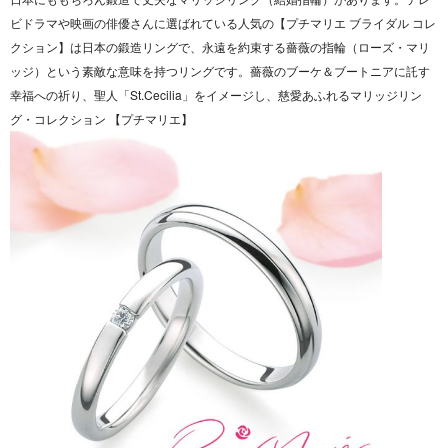
ビドラマや映画の俳優さんに選ばれている人気の【プチマリエ ブライダル コレ
クション】は日本の鍛造リングで、永遠を約束する薔薇の指輪（ローズ・マリ
ッジ）という素敵な意味を持つリングです。薔薇のブーケ＆ブートニアに託す
幸福への祈り、聖人「St.Cecilia」をイメージし、慈愛あふれるマリッジリン
グ・コレクション 【プチマリエ】