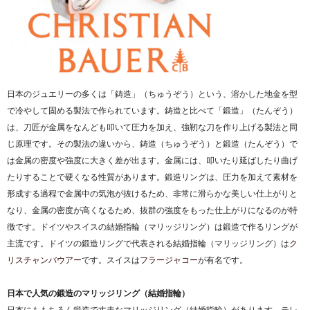
日本のジュエリーの多くは「鋳造」（ちゅうぞう）という、溶かした地金を型
で冷やして固める製法で作られています。鋳造と比べて「鍛造」（たんぞう）
は、刀匠が金属をなんども叩いて圧力を加え、強靭な刀を作り上げる製法と同
じ原理です。その製法の違いから、鋳造（ちゅうぞう）と鍛造（たんぞう）で
は金属の密度や強度に大きく差が出ます。金属には、叩いたり延ばしたり曲げ
たりすることで硬くなる性質があります。鍛造リングは、圧力を加えて素材を
形成する過程で金属中の気泡が抜けるため、非常に滑らかな美しい仕上がりと
なり、金属の密度が高くなるため、抜群の強度をもった仕上がりになるのが特
徴です。ドイツやスイスの結婚指輪（マリッジリング）は鍛造で作るリングが
主流です。ドイツの鍛造リングで代表される結婚指輪（マリッジリング）は
ク
リスチャンバウアー
です。スイスは
フラージャコー
が有名です。
日本で人気の鍛造のマリッジリング（結婚指輪）
日本にももちろん鍛造で丈夫なマリッジリング（結婚指輪）があります。テレ