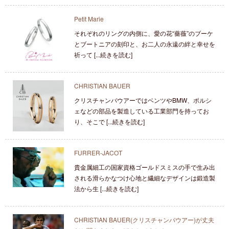
Petit Marie
それぞれのリングの内側に、愛の花“薔薇”のブーケ
とブートニアの刻印と、お二人の永遠の絆と幸せを
祈って [...続きを読む]
CHRISTIAN BAUER
クリスチャンバウアーではベンツやBMW、ポルシ
ェなどの部品を製造している工業部門を持ってお
り、そこで [...続きを読む]
FURRER-JACOT
貴金属細工の国家資格ゴールドスミスの手で生み出
される滑らかなつけ心地と繊細なデザインは鍛造製
法から生 [...続きを読む]
CHRISTIAN BAUER(クリスチャンバウアー)が丈夫