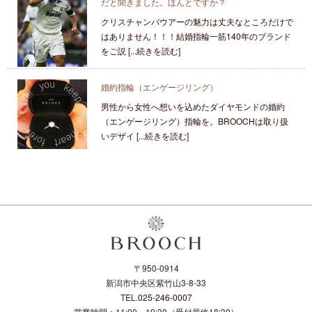
だと聞きました。ほんとですか？
クリスチャンバウアーの魅力は丈夫なところだけで
はありません！！！結婚指輪一筋140年のブランド
をご説 [...続きを読む]
婚約指輪（エンゲージリング）
男性から女性へ想いを込めたダイヤモンドの婚約
（エンゲージリング）指輪を。BROOCHは取り扱
いデザイ [...続きを読む]
〒950-0914
新潟市中央区紫竹山3-8-33
TEL.
025-246-0007
営業時間：11:00～19:30（受付最終18:30）