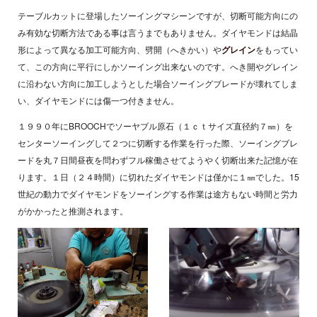
テーブルカットに登場したソーイングマシーンですが、切断可能方向にの
み有効な切断方法である事は言うまでもありません。ダイヤモンドは結晶
形によって異なる加工可能方向、劈開（へきかい）や
グレイン
をもってい
て、この方向に平行にしかソーイング出来ないのです。へき開やグレイン
に沿わない方向に加工しようとした場合ソーイングブレードが壊れてしま
い、ダイヤモンドには傷一つ付きません。
１９９０年にBROOCHでソーヤブル原石（１ｃｔサイズ直径約７㎜）を
センターソーイングして２つに切断する作業を行った際、ソーイングブレ
ードを丸７日間昼夜を問わずフル稼働させてようやく切断出来た記憶が在
ります。１日（２４時間）に切れたダイヤモンドは僅かに１㎜でした。15
世紀の動力でダイヤモンドをソーイングする作業は途方もない時間と労力
がかかったと推測されます。