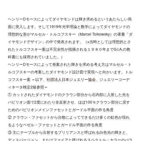
ヘンリーDモースによってダイヤモンドは輝き求めるというあたらしい局
面に突入します。そして1919年光学理論と数学によってダイヤモンドの
理想的な形がマルセル・トルコフスキー（Marcel Tolkowsky）の著書「ダ
イヤモンドデザイン」の中で発表されます。（※当時としては理想的とさ
れたトルコフスキー案は不完全性が指摘される１９８０年までG.I.A.の教
科書にも採用されていました。）
ヘンリーDモースによって発案された輝きを求める考え方はマルセル・ト
ルコフスキーの考案したダイヤモンド設計図で実現へと向かいます。トル
コフスキー案 ＝以下、
社団法人日本ジュエリー協会
、ジュエリーコーデ
ィネータ検定2級参照＝
① カットされたダイヤモンドのクラウン部分から石内部に入射した光を
パビリオン面で2度にわたり全反射させ、ほぼ100％クラウン部分に戻す
ためのパビリオンメインファセットとガードル平面の作る角度
② クラウン・ファセットから分散によってできるだけ多くの虹色が現れ
るようなベゼル・ファセットとガードル平面の作る角度
③ 主にテーブルから出射するブリリアンスと呼ばれる白色光の輝きと、
ディスパージョン。またはファイアと呼ばれるスペクトル・カラーのバラ