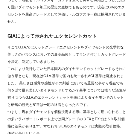
り難いダイヤモンド加工の歴史の産物でもあるのです。現在はGIAのエク
セレントを最高グレードとして評価しトルコフスキー案は採用されていま
せん。
GIAによって示されたエクセレントカット
そこでG.I.A.ではカットグレードエクセレントをダイヤモンドの光学的な
美しさのバランスにおいての最高品位としてランク付けしカットグレード
を決定、制定していきました。
これにより先行していた日本国内のダイヤモンドカットグレードもそれに
倣う形となり、現在はG.I.A.基準で国内も統一されAGL基準は廃止されま
した。 美しさは感覚や感性がその判断においても重要な事から現在でも
何を以て最も美しいダイヤモンドとするか？基準については様々な議論が
有りつつもG.I.A.のエクセレントカット発表によりダイヤモンドのカット
と研磨の歴史と変遷は一応の終着となったのです。
つまり、現在ダイヤモンドを価格決定する際に基準として用いられること
の多いラパポートレポート上では同グレードの３EXとEXでは５％取引価
格に差異が有ります。すなわち３EXのダイヤモンドは実際の取引価格、
価値が高いという事。