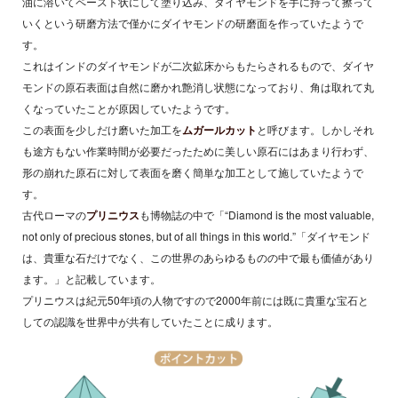
油に溶いてペースト状にして塗り込み、ダイヤモンドを手に持って擦って
いくという研磨方法で僅かにダイヤモンドの研磨面を作っていたようで
す。
これはインドのダイヤモンドが二次鉱床からもたらされるもので、ダイヤ
モンドの原石表面は自然に磨かれ艶消し状態になっており、角は取れて丸
くなっていたことが原因していたようです。
この表面を少しだけ磨いた加工を
ムガールカット
と呼びます。しかしそれ
も途方もない作業時間が必要だったために美しい原石にはあまり行わず、
形の崩れた原石に対して表面を磨く簡単な加工として施していたようで
す。
古代ローマの
プリニウス
も博物誌の中で「“Diamond is the most valuable,
not only of precious stones, but of all things in this world.”「ダイヤモンド
は、貴重な石だけでなく、この世界のあらゆるものの中で最も価値があり
ます。」と記載しています。
プリニウスは紀元50年頃の人物ですので2000年前には既に貴重な宝石と
しての認識を世界中が共有していたことに成ります。