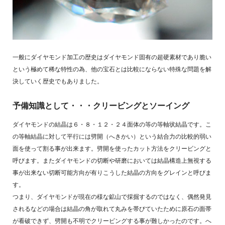
一般にダイヤモンド加工の歴史はダイヤモンド固有の超硬素材であり脆い
という極めて稀な特性の為、他の宝石とは比較にならない特殊な問題を解
決していく歴史でもありました。
予備知識として・・・クリービングとソーイング
ダイヤモンドの結晶は６・８・１２・２４面体の等の等軸状結晶です。こ
の等軸結晶に対して平行には劈開（へきかい）という結合力の比較的弱い
面を使って割る事が出来ます。劈開を使ったカット方法をクリービングと
呼びます。またダイヤモンドの切断や研磨においては結晶構造上無視する
事が出来ない切断可能方向が有りこうした結晶の方向をグレインと呼びま
す。
つまり、ダイヤモンドが現在の様な鉱山で採掘するのではなく、偶然発見
されるなどの場合は結晶の角が取れて丸みを帯びていたために原石の面帯
が看破できず、劈開も不明でクリービングする事が難しかったのです。へ