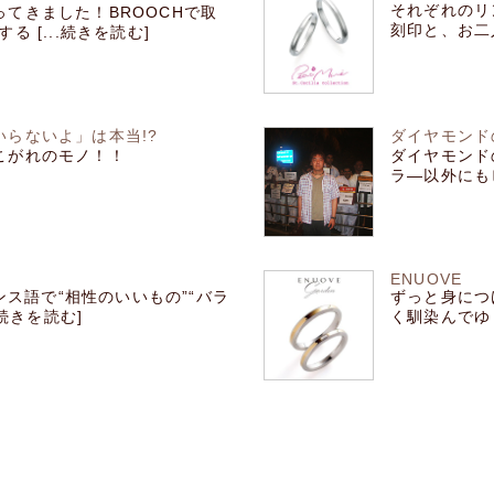
それぞれのリ
てきました！BROOCHで取
刻印と、お二人
 [...続きを読む]
らないよ」は本当!?
ダイヤモンド
こがれのモノ！！
ダイヤモンド
ラ―以外にもピ
ENUOVE
ンス語で“相性のいいもの”“バラ
ずっと身につ
続きを読む]
く馴染んでゆく