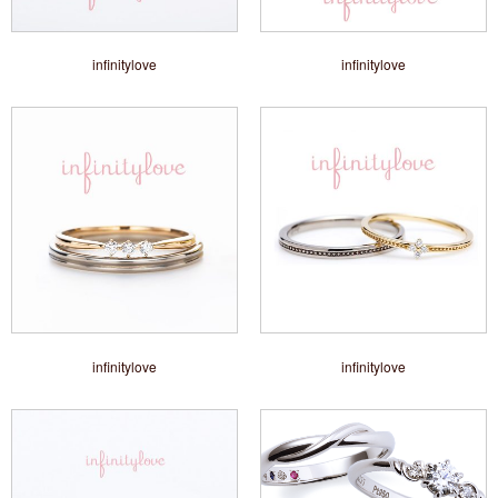
infinitylove
infinitylove
infinitylove
infinitylove