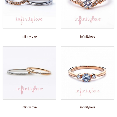
infinitylove
infinitylove
infinitylove
infinitylove