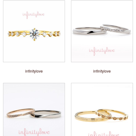
infinitylove
infinitylove