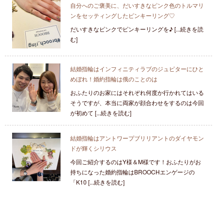
自分へのご褒美に、だいすきなピンク色のトルマリ
ンをセッティングしたピンキーリング♡
だいすきなピンクでピンキーリングを♪ [...続きを読
む]
結婚指輪はインフィニティラブのジュピターにひと
めぼれ！婚約指輪は俄のことのは
おふたりのお家にはそれぞれ何度か行かれてはいる
そうですが、本当に両家が顔合わせをするのは今回
が初めて [...続きを読む]
結婚指輪はアントワープブリリアントのダイヤモン
ドが輝くシリウス
今回ご紹介するのはY様＆M様です！おふたりがお
持ちになった婚約指輪はBROOCHエンゲージの
「K10 [...続きを読む]