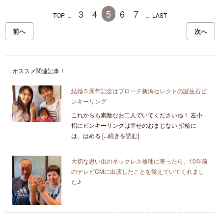
3
4
5
6
7
TOP
...
...
LAST
前へ
次へ
オススメ関連記事！
結婚５周年記念はブローチ新潟セレクトの誕生石ピ
ンキーリング
これからも素敵なお二人でいてくださいね！ 左小
指にピンキーリングは幸せのおまじない 指輪に
は、はめる [...続きを読む]
大切な思い出のネックレス修理に寄ったら、10年前
のテレビCMに出演したことを覚えていてくれまし
た♪