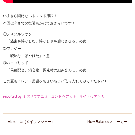
いまさら聞けないトレンド用語！
今回は今までの復習もかねておさらいです！
①ノスタルジック
「過去を懐かしむ、懐かしさを感じさせる」の意
②ファジー
「曖昧な、ぼやけた」の意
③ハイブリッド
「異種配合、混合物、異素材の組み合わせ」の意
この夏もトレンド用語をちょいちょい取り入れてみてください♪
reported by
ミズサワアユミ
コンドウアカネ
サイトウアヤカ
Mason Jar(メイソンジャー）
New Balanceスニーカー