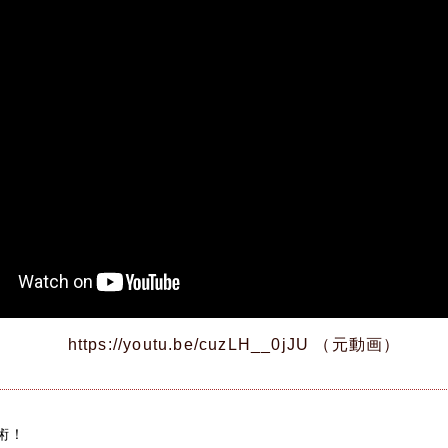
https://youtu.be/cuzLH__0jJU （元動画）
術！