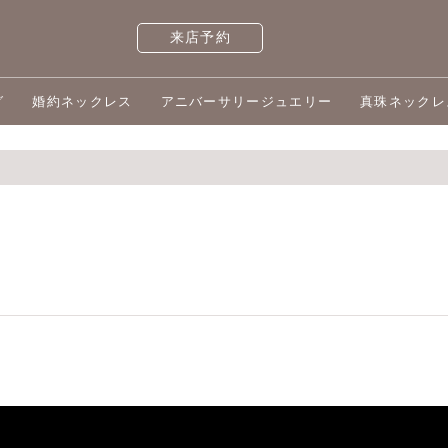
来店予約
グ
婚約ネックレス
アニバーサリージュエリー
真珠ネックレ