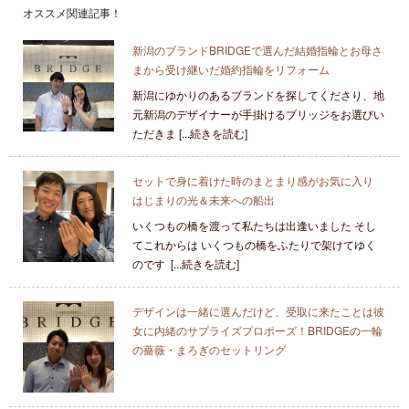
オススメ関連記事！
新潟のブランドBRIDGEで選んだ結婚指輪とお母さ
まから受け継いだ婚約指輪をリフォーム
新潟にゆかりのあるブランドを探してくださり、地
元新潟のデザイナーが手掛けるブリッジをお選びい
ただきま [...続きを読む]
セットで身に着けた時のまとまり感がお気に入り
はじまりの光＆未来への船出
いくつもの橋を渡って私たちは出逢いました そし
てこれからは いくつもの橋をふたりで架けてゆく
のです [...続きを読む]
デザインは一緒に選んだけど、受取に来たことは彼
女に内緒のサプライズプロポーズ！BRIDGEの一輪
の薔薇・まろぎのセットリング