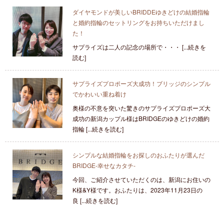
ダイヤモンドが美しいBRIDDEゆきどけの結婚指輪
と婚約指輪のセットリングをお持ちいただけまし
た！
サプライズは二人の記念の場所で・・・ [...続きを
読む]
サプライズプロポーズ大成功！ブリッジのシンプル
でかわいい重ね着け
奥様の不意を突いた驚きのサプライズプロポーズ大
成功の新潟カップル様はBRIDGEのゆきどけの婚約
指輪 [...続きを読む]
シンプルな結婚指輪をお探しのおふたりが選んだ
BRIDGE-幸せなカタチ‐
今回、ご紹介させていただくのは、新潟にお住いの
K様&Y様です。おふたりは、2023年11月23日の
良 [...続きを読む]