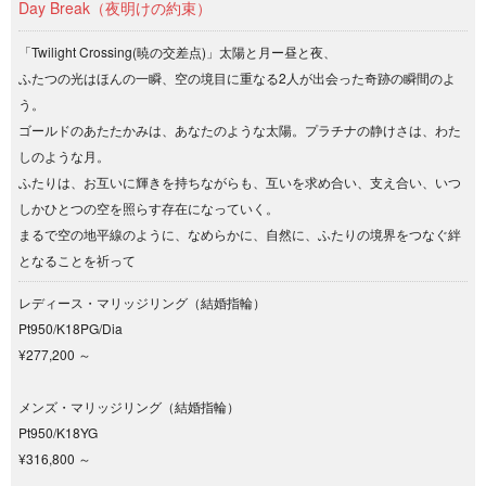
Day Break（夜明けの約束）
「Twilight Crossing(暁の交差点)」太陽と月ー昼と夜、
ふたつの光はほんの一瞬、空の境目に重なる2人が出会った奇跡の瞬間のよ
う。
ゴールドのあたたかみは、あなたのような太陽。プラチナの静けさは、わた
しのような月。
ふたりは、お互いに輝きを持ちながらも、互いを求め合い、支え合い、いつ
しかひとつの空を照らす存在になっていく。
まるで空の地平線のように、なめらかに、自然に、ふたりの境界をつなぐ絆
となることを祈って
レディース・マリッジリング（結婚指輪）
Pt950/K18PG/Dia
¥277,200 ～
メンズ・マリッジリング（結婚指輪）
Pt950/K18YG
¥316,800 ～