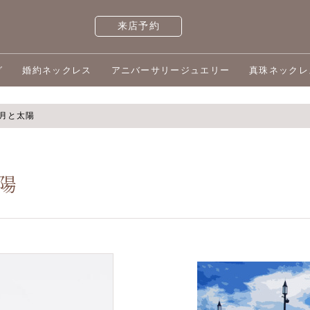
来店予約
グ
婚約ネックレス
アニバーサリージュエリー
真珠ネックレ
ng 月と太陽
太陽