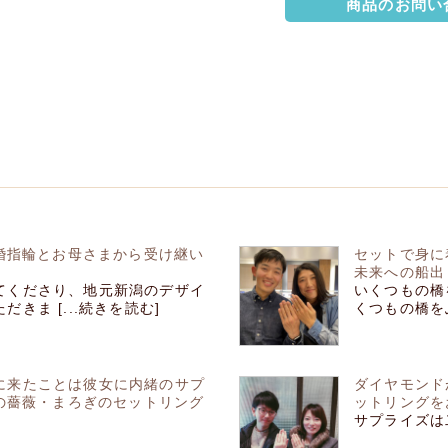
商品のお問い
結婚指輪とお母さまから受け継い
セットで身に
未来への船出
てくださり、地元新潟のデザイ
いくつもの橋
きま [...続きを読む]
くつもの橋をふ
に来たことは彼女に内緒のサプ
ダイヤモンド
輪の薔薇・まろぎのセットリング
ットリングを
サプライズは二