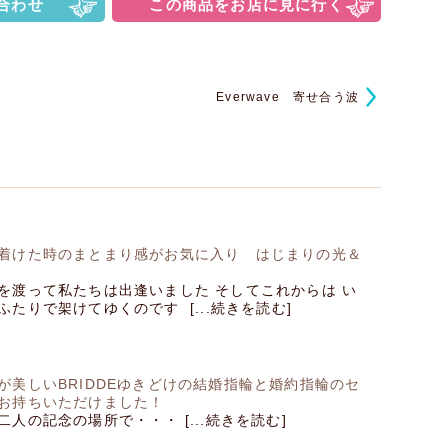
合わせ
この商品をお店に見に行く
Everwave 寄せ合う波
着けた時のまとまり感がお気に入り はじまりの光＆
を渡って私たちは出逢いました そしてこれからは い
たりで架けてゆくのです [...続きを読む]
が美しいBRIDDEゆきどけの結婚指輪と婚約指輪のセ
お持ちいただけました！
人の記念の場所で・・・ [...続きを読む]