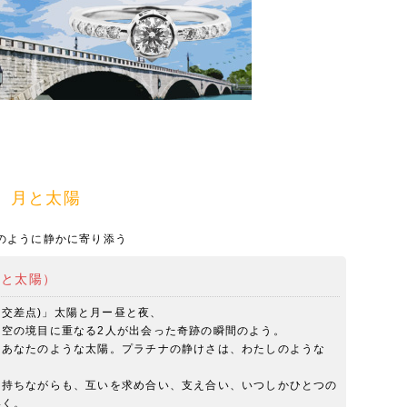
）
ing 月と太陽
のように静かに寄り添う
g（月と太陽）
ng(暁の交差点)」太陽と月ー昼と夜、
、空の境目に重なる2人が出会った奇跡の瞬間のよう。
、あなたのような太陽。プラチナの静けさは、わたしのような
を持ちながらも、互いを求め合い、支え合い、いつしかひとつの
いく。