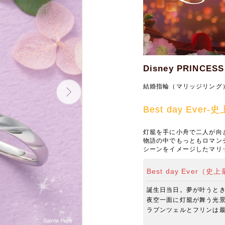
Disney PRINCESS
結婚指輪（マリッジリング
Best day Ev
灯籠を手に小舟で二人が向
物語の中でもっともロマン
シーンをイメージしたマリ
Best day Ever（
誕生日当日。夢が叶うと
夜空一面に灯籠が舞う光
ラプンツェルとフリンは