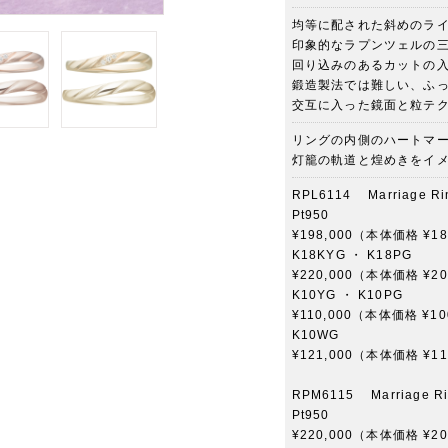
均等に配された斜めのラ
印象的なラプンツェルの
回り込みのあるカットの
鍛造製法では難しい、ふ
交互に入った鏡面と粒テ
リングの内側のハートマ
灯籠の軌道と煌めきをイ
RPL6114 Marriage R
Pt950
¥198,000（本体価格 ¥18
K18KYG ・ K18PG
¥220,000（本体価格 ¥20
K10YG ・ K10PG
¥110,000（本体価格 ¥10
K10WG
¥121,000（本体価格 ¥11
RPM6115 Marriage R
Pt950
¥220,000（本体価格 ¥20