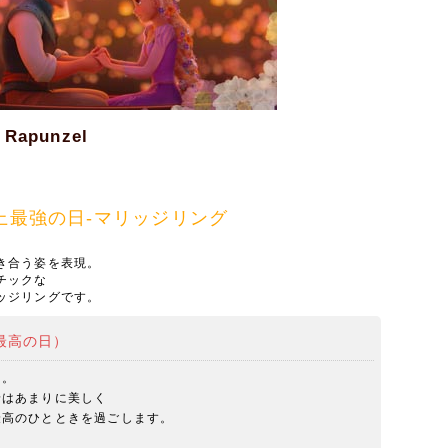
 Rapunzel
）
er-史上最強の日-マリッジリング
き合う姿を表現。
チックな
ッジリングです。
史上最高の日）
き。
景はあまりに美しく
最高のひとときを過ごします。