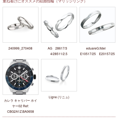
重ね着けにオススメの結婚指輪（マリッジリング）
240999_270408
AG 28617/3
eduareG.fidel
4/28511/2.5
E10517/25 E20157/25
Ligne (リニュ)
カレラ キャリバー ホイ
ヤー02 Ref:
CBG2A1Z.BA0658