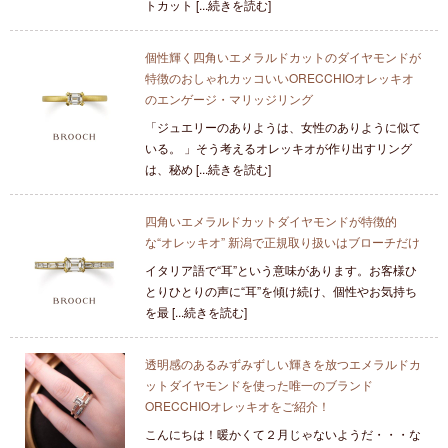
トカット [...続きを読む]
個性輝く四角いエメラルドカットのダイヤモンドが
特徴のおしゃれカッコいいORECCHIOオレッキオ
のエンゲージ・マリッジリング
「ジュエリーのありようは、女性のありように似て
いる。 」そう考えるオレッキオが作り出すリング
は、秘め [...続きを読む]
四角いエメラルドカットダイヤモンドが特徴的
な“オレッキオ” 新潟で正規取り扱いはブローチだけ
イタリア語で“耳”という意味があります。お客様ひ
とりひとりの声に“耳”を傾け続け、個性やお気持ち
を最 [...続きを読む]
透明感のあるみずみずしい輝きを放つエメラルドカ
ットダイヤモンドを使った唯一のブランド
ORECCHIOオレッキオをご紹介！
こんにちは！暖かくて２月じゃないようだ・・・な