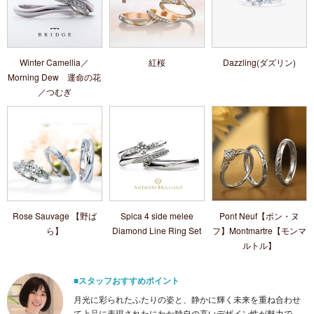
Winter Camellia／
紅桜
Dazzling(ダズリン)
Morning Dew 運命の花
／つむぎ
Rose Sauvage 【野ば
Spica 4 side melee
Pont Neuf【ポン・ヌ
ら】
Diamond Line Ring Set
フ】Montmartre【モンマ
ルトル】
■スタッフおすすめポイント
月光に彩られたふたりの姿と、静かに輝く未来を重ね合わせ
て上品に表現されたにわか独自の高いデザイン性が魅力で