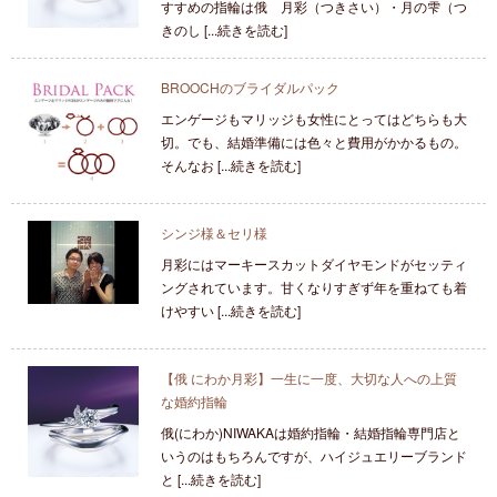
すすめの指輪は俄 月彩（つきさい）・月の雫（つ
きのし [...続きを読む]
BROOCHのブライダルパック
エンゲージもマリッジも女性にとってはどちらも大
切。でも、結婚準備には色々と費用がかかるもの。
そんなお [...続きを読む]
シンジ様＆セリ様
月彩にはマーキースカットダイヤモンドがセッティ
ングされています。甘くなりすぎず年を重ねても着
けやすい [...続きを読む]
【俄 にわか月彩】一生に一度、大切な人への上質
な婚約指輪
俄(にわか)NIWAKAは婚約指輪・結婚指輪専門店と
いうのはもちろんですが、ハイジュエリーブランド
と [...続きを読む]