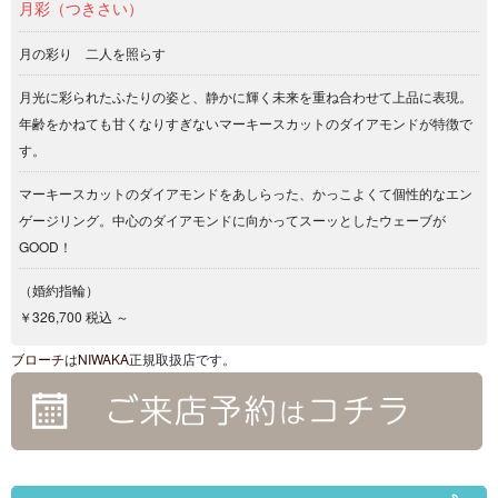
月彩（つきさい）
月の彩り 二人を照らす
月光に彩られたふたりの姿と、静かに輝く未来を重ね合わせて上品に表現。
年齢をかねても甘くなりすぎないマーキースカットのダイアモンドが特徴で
す。
マーキースカットのダイアモンドをあしらった、かっこよくて個性的なエン
ゲージリング。中心のダイアモンドに向かってスーッとしたウェーブが
GOOD！
（婚約指輪）
￥326,700 税込 ～
ブローチ
は
NIWAKA
正規取扱店です。