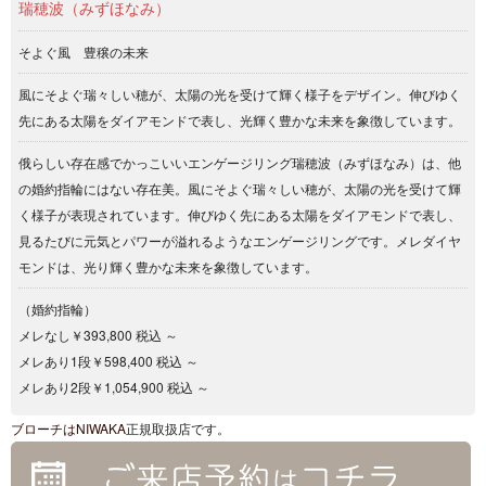
瑞穂波（みずほなみ）
そよぐ風 豊穣の未来
風にそよぐ瑞々しい穂が、太陽の光を受けて輝く様子をデザイン。伸びゆく
先にある太陽をダイアモンドで表し、光輝く豊かな未来を象徴しています。
俄らしい存在感でかっこいいエンゲージリング瑞穂波（みずほなみ）は、他
の婚約指輪にはない存在美。風にそよぐ瑞々しい穂が、太陽の光を受けて輝
く様子が表現されています。伸びゆく先にある太陽をダイアモンドで表し、
見るたびに元気とパワーが溢れるようなエンゲージリングです。メレダイヤ
モンドは、光り輝く豊かな未来を象徴しています。
（婚約指輪）
メレなし￥393,800 税込 ～
メレあり1段￥598,400 税込 ～
メレあり2段￥1,054,900 税込 ～
ブローチは
NIWAKA
正規取扱店です。