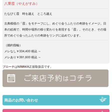
八重霞（やえがすみ）
たなびく霞 時を越え ところ越え
古典模様の「霞」をモチーフにし、めぐり会うふたりの奇跡をイメージ。日
本の絵画で、時間や場所の移り変わりを表現する「霞」。そのとき、その場
所でめぐり会ったふたりの奇跡をリングに込めています。
（婚約指輪）
メレなし￥334,400 税込 ～
メレあり￥391,600 税込 ～
ブローチ
は
NIWAKA
正規取扱店です。
商品のお問い合わせ