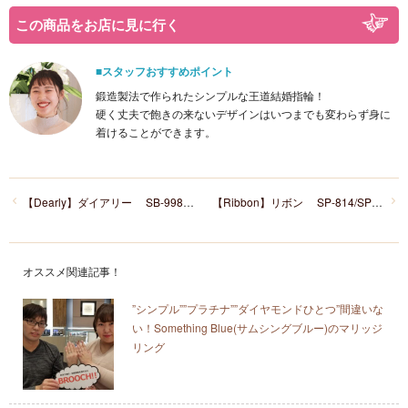
この商品をお店に見に行く
■スタッフおすすめポイント
鍛造製法で作られたシンプルな王道結婚指輪！
硬く丈夫で飽きの来ないデザインはいつまでも変わらず身に
着けることができます。
【Dearly】ダイアリー SB-998/SB-999
【Ribbon】リボン SP-814/SP-815
オススメ関連記事！
”シンプル””プラチナ””ダイヤモンドひとつ”間違いな
い！Something Blue(サムシングブルー)のマリッジ
リング