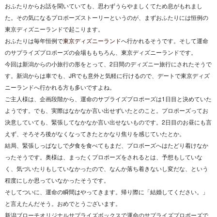
おふたりからお話を聞いていても、思わずうらやましくてため息がもれまし
た。その気になるプロポーズストーリーというのが、まずおふたりには恒例の
東京ディズニーランドで起こります。
おふたりは毎年恒例で
東京ディズニーランド
へ行かれるそうです。そして運命
のサプライズプロポーズの会場ももちろん、東京ディズニーランドです。
今回は新潟からの小旅行の形をとって、2日間のディズニー旅行にされたそうで
す。新潟からは車でも、JRでも意外と気軽に行けるので、デートで東京ディズ
ニーランドへ行かれる方も多いですよね。
ご主人様は、企画段階から、運命のサプライズプロポーズは1日目と決めていた
ようです。でも、実際はなかなか言い出せずいたとのこと。プロポーズってお
決意していても、緊張してなかなか言い出せないものです。2日目のお昼にも言
えず、そろそろ後がなくなってきたとかなり焦りを感じていたとか。
結局、緊張しっぱなしで夕食を食べてもまだ、プロポーズへはたどり着けなか
ったそうです。奥様は、まったくプロポーズをされるとは、予想もしていな
く、気づいたりもしていなかったので、なんか落ち着きないし変だな、という
程度にしか思っていなかったそうです。
そしてついに、運命の瞬間はやってきます。帰り際に「結婚してください。」
と言えたんだそう。おめでとうございます。
新潟ブローチオリジナルサプライズボックスで運命のサプライズプロポーズで