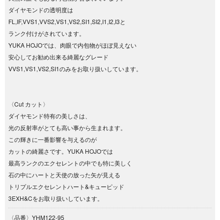
ダイヤモンドの透明度は
FL,IF,VVS1,VVS2,VS1,VS2,SI1,SI2,I1,I2,I3と
ランク付けがされています。
YUKA HOJOでは、肉眼で内包物がほぼ見えない
安心してお勧め出来る綺麗なグレード
VVS1,VS1,VS2,SI1のみをお取り扱いしています。
〈Cut カット〉
ダイヤモンド特有の美しさは、
光の反射率がとても高い事から生まれます。
この輝きに一番影響を与えるのが
カットの綺麗さです。YUKA HOJOでは
最高ランクのエクセレントの中でも特に美しく
石の中にハートと天使の放った矢が見える
トリプルエクセレントハート&キューピッド
3EXH&Cをお取り扱いしています。
〈品番〉YHM122‐95